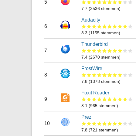
5
7.7
(
3536
stemmen)
Audacity
6
8.3
(
1155
stemmen)
Thunderbird
7
7.4
(
2670
stemmen)
FrostWire
8
7.8
(
1378
stemmen)
Foxit Reader
9
8.1
(
965
stemmen)
Prezi
10
7.8
(
721
stemmen)