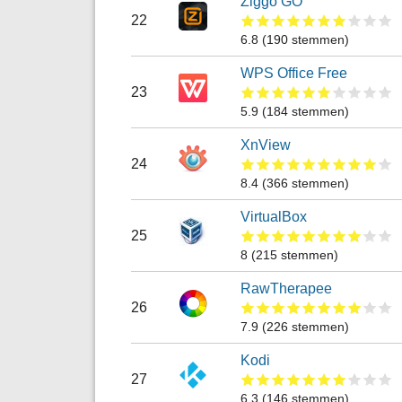
Ziggo GO
22
6.8
(
190
stemmen)
WPS Office Free
23
5.9
(
184
stemmen)
XnView
24
8.4
(
366
stemmen)
VirtualBox
25
8
(
215
stemmen)
RawTherapee
26
7.9
(
226
stemmen)
Kodi
27
6.3
(
146
stemmen)