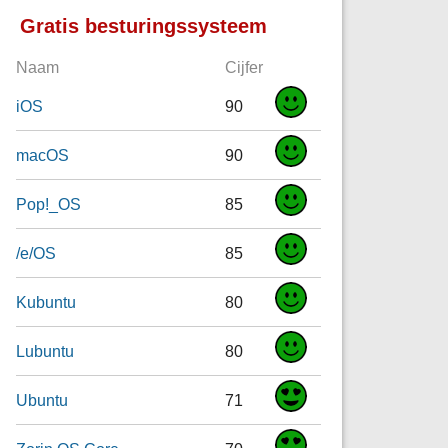
Gratis besturingssysteem
Naam
Cijfer
iOS
90
macOS
90
Pop!_OS
85
/e/OS
85
Kubuntu
80
Lubuntu
80
Ubuntu
71