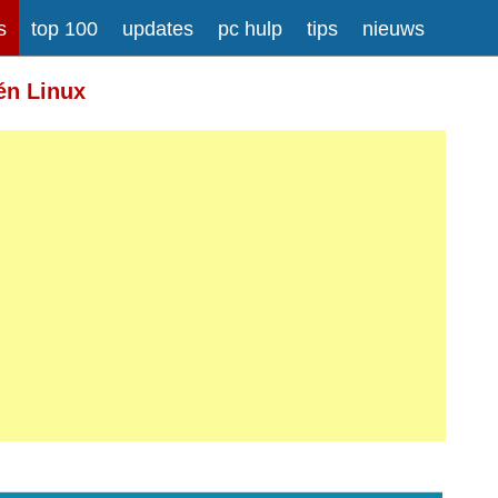
s
top 100
updates
pc hulp
tips
nieuws
én Linux