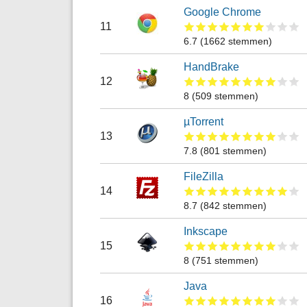
Google Chrome
11
6.7
(
1662
stemmen)
HandBrake
12
8
(
509
stemmen)
µTorrent
13
7.8
(
801
stemmen)
FileZilla
14
8.7
(
842
stemmen)
Inkscape
15
8
(
751
stemmen)
Java
16