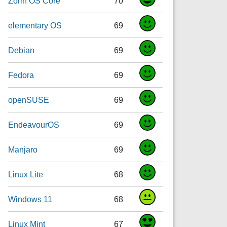
Zorin OS Core
70
elementary OS
69
Debian
69
Fedora
69
openSUSE
69
EndeavourOS
69
Manjaro
69
Linux Lite
68
Windows 11
68
Linux Mint
67