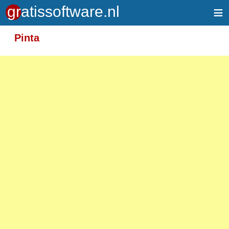
≡
Meer informatie over tekstopmaak
Pinta
Toegelaten HTML-tags: <em> <strong> <br>
<p>
Adressen van webpagina's en e-mailadressen
worden automatisch naar links omgezet.
Regels en paragrafen worden automatisch
gesplitst.