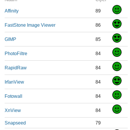
Affinity
89
FastStone Image Viewer
86
GIMP
85
PhotoFiltre
84
RapidRaw
84
IrfanView
84
Fotowall
84
XnView
84
Snapseed
79