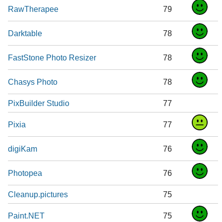
RawTherapee
79
Darktable
78
FastStone Photo Resizer
78
Chasys Photo
78
PixBuilder Studio
77
Pixia
77
digiKam
76
Photopea
76
Cleanup.pictures
75
Paint.NET
75