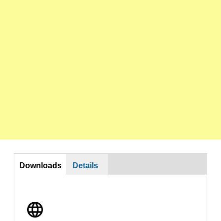
Download
Downloads
Details