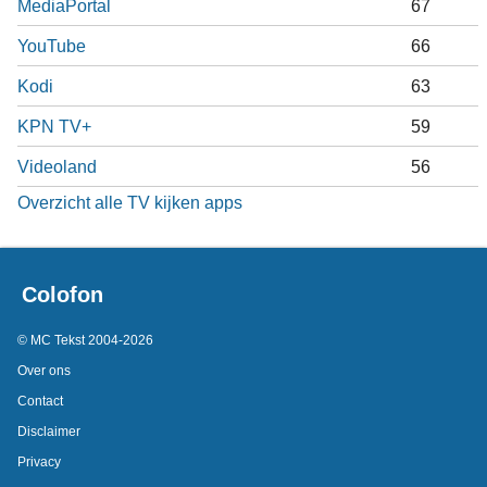
MediaPortal
67
YouTube
66
Kodi
63
KPN TV+
59
Videoland
56
Overzicht alle TV kijken apps
Colofon
© MC Tekst 2004-2026
Over ons
Contact
Disclaimer
Privacy