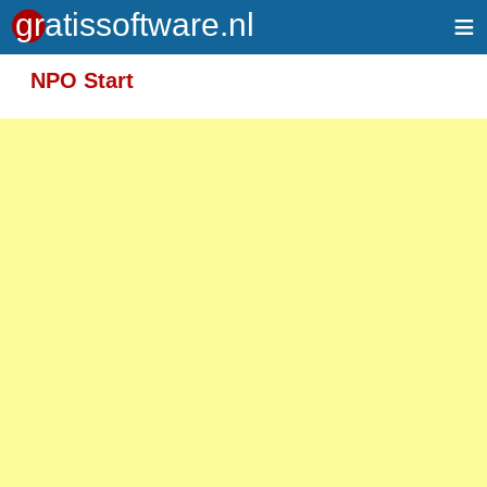
≡
Meer informatie over tekstopmaak
NPO Start
Toegelaten HTML-tags: <em> <strong> <br>
<p>
Adressen van webpagina's en e-mailadressen
worden automatisch naar links omgezet.
Regels en paragrafen worden automatisch
gesplitst.