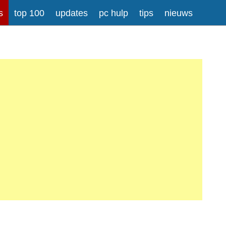
s
top 100
updates
pc hulp
tips
nieuws
rong>
Meer informatie over tekstopmaak
iladressen worden automatisch naar links omgezet.
atisch gesplitst.