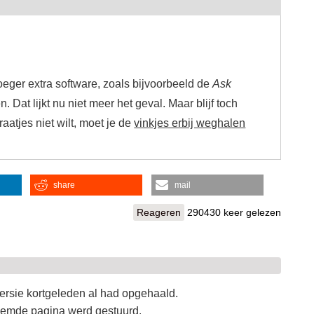
roeger extra software, zoals bijvoorbeeld de
Ask
 Dat lijkt nu niet meer het geval. Maar blijf toch
raatjes niet wilt, moet je de
vinkjes erbij weghalen
share
mail
Reageren
290430 keer gelezen
 versie kortgeleden al had opgehaald.
enoemde pagina werd gestuurd.