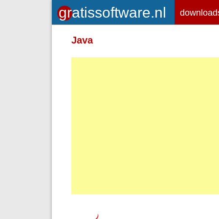
download
Toegelaten HTML-tags: <em> <st
Java
<br> <p>
Adressen van webpagina's en e-ma
Regels en paragrafen worden autom