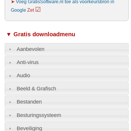
➤
Voeg GratisSoftware.nl toe als voorkeursbron in
☑
Google
Zet
▼ Gratis downloadmenu
Aanbevolen
Anti-virus
Audio
Beeld & Grafisch
Bestanden
Besturingssysteem
Beveiliging