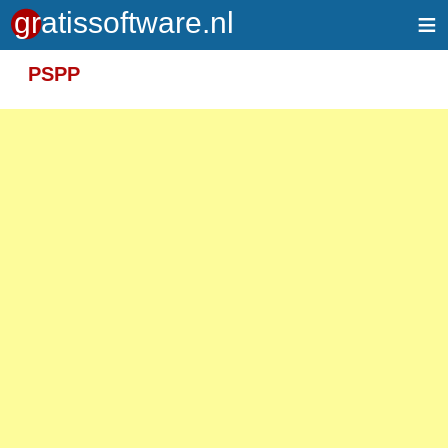
≡
Meer informatie over tekstopmaak
PSPP
Toegelaten HTML-tags: <em> <strong> <br>
<p>
Adressen van webpagina's en e-mailadressen
worden automatisch naar links omgezet.
Regels en paragrafen worden automatisch
gesplitst.