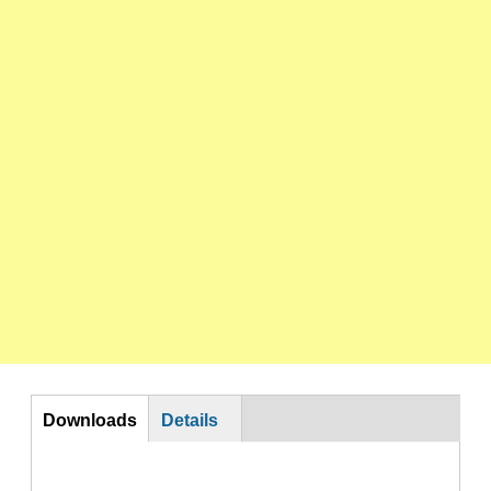
Download
Downloads
Details