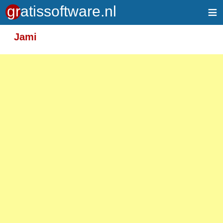
≡
Meer informatie over tekstopmaak
Jami
Toegelaten HTML-tags: <em> <strong> <br>
<p>
Adressen van webpagina's en e-mailadressen
worden automatisch naar links omgezet.
Regels en paragrafen worden automatisch
gesplitst.