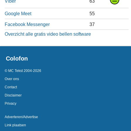
Viber
63
Google Meet
55
Facebook Messenger
37
Overzicht alle gratis video bellen software
Colofon
© MC Tekst 2004-2026
Over ons
Contact
Disclaimer
Privacy
Adverteren/Advertise
Link plaatsen