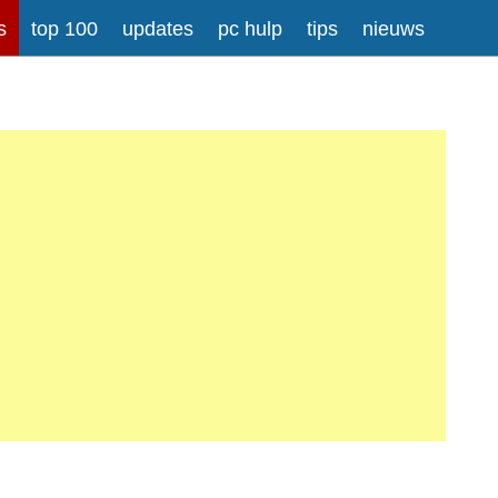
s
top 100
updates
pc hulp
tips
nieuws
rong>
Meer informatie over tekstopmaak
iladressen worden automatisch naar links omgezet.
atisch gesplitst.