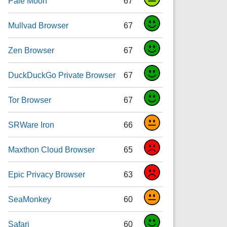
Pale Moon
67
Mullvad Browser
67
Zen Browser
67
DuckDuckGo Private Browser
67
Tor Browser
67
SRWare Iron
66
Maxthon Cloud Browser
65
Epic Privacy Browser
63
SeaMonkey
60
Safari
60