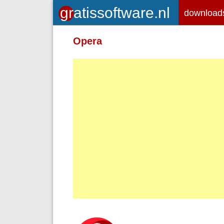
download
Toegelaten HTML-tags: <em> <st
Opera
<br> <p>
Adressen van webpagina's en e-ma
Regels en paragrafen worden autom