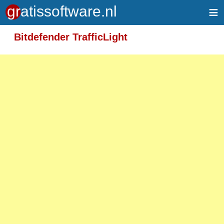
≡
Meer informatie over tekstopmaak
Bitdefender TrafficLight
Toegelaten HTML-tags: <em> <strong> <br>
<p>
Adressen van webpagina's en e-mailadressen
worden automatisch naar links omgezet.
Regels en paragrafen worden automatisch
gesplitst.