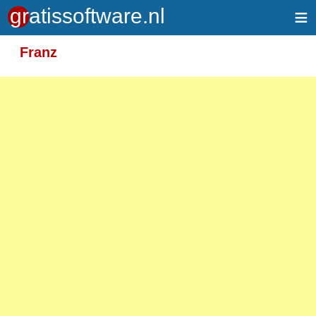
≡
Meer informatie over tekstopmaak
Franz
Toegelaten HTML-tags: <em> <strong> <br>
<p>
Adressen van webpagina's en e-mailadressen
worden automatisch naar links omgezet.
Regels en paragrafen worden automatisch
gesplitst.