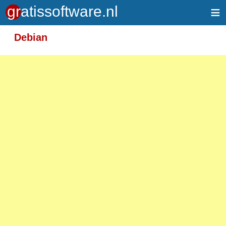
≡
Meer informatie over tekstopmaak
Debian
Toegelaten HTML-tags: <em> <strong> <br>
<p>
Adressen van webpagina's en e-mailadressen
worden automatisch naar links omgezet.
Regels en paragrafen worden automatisch
gesplitst.