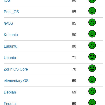
iOS
90
Pop!_OS
85
/e/OS
85
Kubuntu
80
Lubuntu
80
Ubuntu
71
Zorin OS Core
70
elementary OS
69
Debian
69
Fedora
69