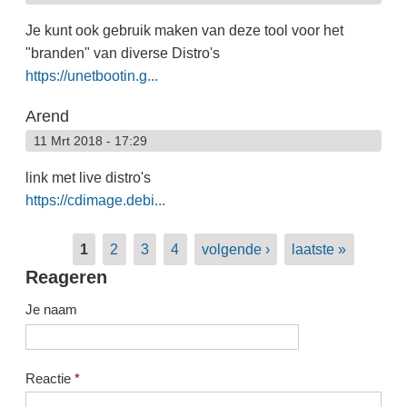
Je kunt ook gebruik maken van deze tool voor het
"branden" van diverse Distro's
https://unetbootin.g...
Arend
11 Mrt 2018 - 17:29
link met live distro's
https://cdimage.debi...
Pagina's
1
2
3
4
volgende ›
laatste »
Reageren
Je naam
Reactie
*