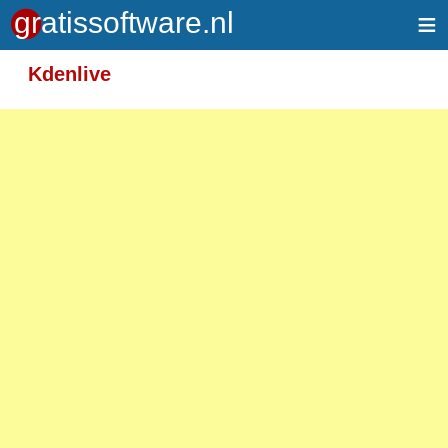
≡
Meer informatie over tekstopmaak
Kdenlive
Toegelaten HTML-tags: <em> <strong> <br>
<p>
Adressen van webpagina's en e-mailadressen
worden automatisch naar links omgezet.
Regels en paragrafen worden automatisch
gesplitst.