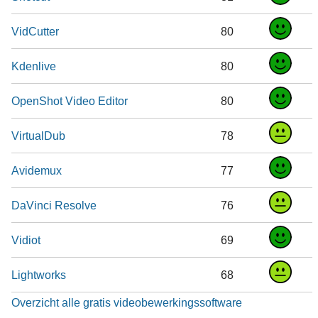
VidCutter
80
Kdenlive
80
OpenShot Video Editor
80
VirtualDub
78
Avidemux
77
DaVinci Resolve
76
Vidiot
69
Lightworks
68
Overzicht alle gratis videobewerkingssoftware