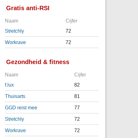
Gratis anti-RSI
Naam
Cijfer
Stretchly
72
Workrave
72
Gezondheid & fitness
Naam
Cijfer
f.lux
82
Thuisarts
81
GGD reist mee
77
Stretchly
72
Workrave
72