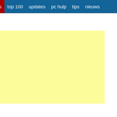
s
top 100
updates
pc hulp
tips
nieuws
rong>
Meer informatie over tekstopmaak
iladressen worden automatisch naar links omgezet.
atisch gesplitst.