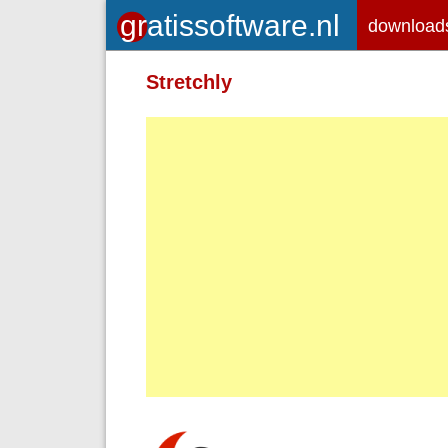
download
Toegelaten HTML-tags: <em> <st
Stretchly
<br> <p>
Adressen van webpagina's en e-ma
Regels en paragrafen worden autom