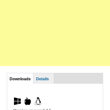
Horizontal Tabs
Downloads
Details