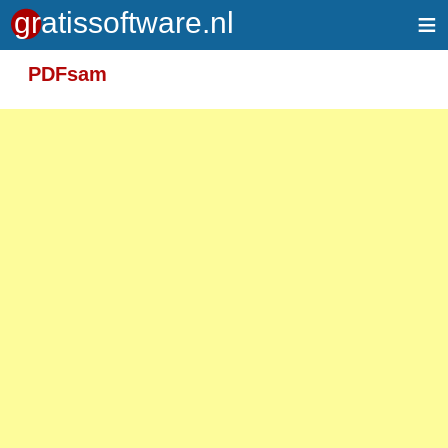
≡
Meer informatie over tekstopmaak
PDFsam
Toegelaten HTML-tags: <em> <strong> <br>
<p>
Adressen van webpagina's en e-mailadressen
worden automatisch naar links omgezet.
Regels en paragrafen worden automatisch
gesplitst.