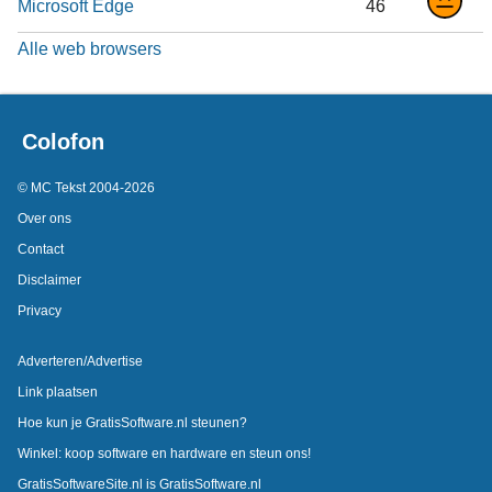
Microsoft Edge
46
Alle web browsers
Colofon
© MC Tekst 2004-2026
Over ons
Contact
Disclaimer
Privacy
Adverteren/Advertise
Link plaatsen
Hoe kun je GratisSoftware.nl steunen?
Winkel: koop software en hardware en steun ons!
GratisSoftwareSite.nl is GratisSoftware.nl