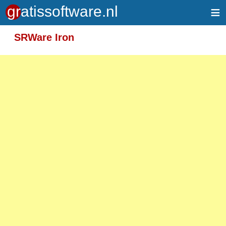
≡
Meer informatie over tekstopmaak
SRWare Iron
Toegelaten HTML-tags: <em> <strong> <br>
<p>
Adressen van webpagina's en e-mailadressen
worden automatisch naar links omgezet.
Regels en paragrafen worden automatisch
gesplitst.