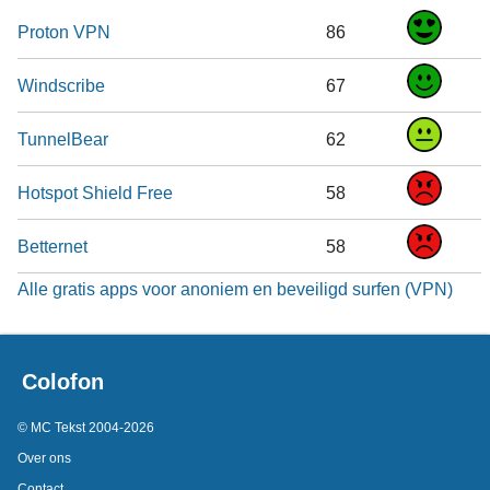
Proton VPN
86
Windscribe
67
TunnelBear
62
Hotspot Shield Free
58
Betternet
58
Alle gratis apps voor anoniem en beveiligd surfen (VPN)
Colofon
© MC Tekst 2004-2026
Over ons
Contact