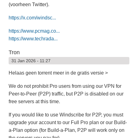
(voorheen Twitter).
https://x.com/windsc...
https://www.pcmag.co...
https://www.techrada...
Tron
31 Jan 2026 - 11:27
Helaas geen torrent meer in de gratis versie >
We do not prohibit Pro users from using our VPN for
Peer-to-Peer (P2P) traffic, but P2P is disabled on our
free servers at this time.
If you would like to use Windscribe for P2P, you must
upgrade your account to our Full Pro plan or our Build-
a-Plan option (for Build-a-Plan, P2P will work only on
the servers you pay for).