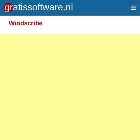
≡
Meer informatie over tekstopmaak
Windscribe
Toegelaten HTML-tags: <em> <strong> <br>
<p>
Adressen van webpagina's en e-mailadressen
worden automatisch naar links omgezet.
Regels en paragrafen worden automatisch
gesplitst.