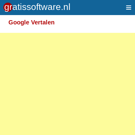
≡
Meer informatie over tekstopmaak
Google Vertalen
Toegelaten HTML-tags: <em> <strong> <br>
<p>
Adressen van webpagina's en e-mailadressen
worden automatisch naar links omgezet.
Regels en paragrafen worden automatisch
gesplitst.