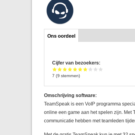
Ons oordeel
Ons oordeel
Cijfer van bezoekers:
7
(
9
stemmen)
Omschrijving software:
TeamSpeak is een VoIP programma speciaa
online een game aan het spelen zijn. Met
communicatie hebben met teamleden tijd
Met de gratis TeamSpeak kun je met 32 spe