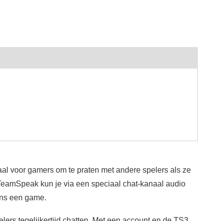
l voor gamers om te praten met andere spelers als ze
 TeamSpeak kun je via een speciaal chat-kanaal audio
ens een game.
lers tegelijkertijd chatten. Met een account en de TS3