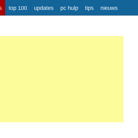
s
top 100
updates
pc hulp
tips
nieuws
rong>
Meer informatie over tekstopmaak
iladressen worden automatisch naar links omgezet.
atisch gesplitst.