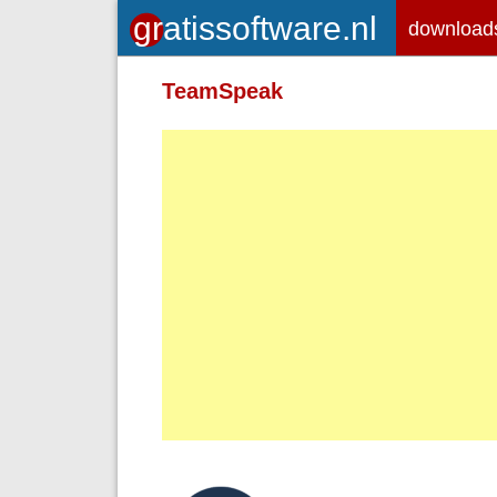
download
Toegelaten HTML-tags: <em> <st
TeamSpeak
<br> <p>
Adressen van webpagina's en e-ma
Regels en paragrafen worden autom