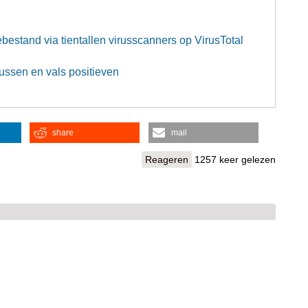
ebestand via tientallen virusscanners op VirusTotal
ussen en vals positieven
share
mail
Reageren
1257 keer gelezen