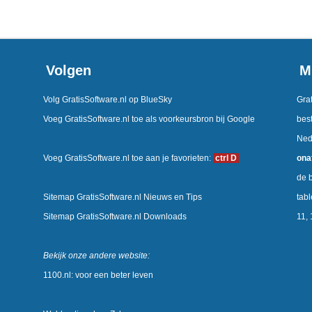
Volgen
M
Volg GratisSoftware.nl op BlueSky
Grat
Voeg GratisSoftware.nl toe als voorkeursbron bij Google
best
Ned
Voeg GratisSoftware.nl toe aan je favorieten:
ctrl D
ona
de b
Sitemap GratisSoftware.nl Nieuws en Tips
tab
Sitemap GratisSoftware.nl Downloads
11,
Bekijk onze andere website:
1100.nl: voor een beter leven