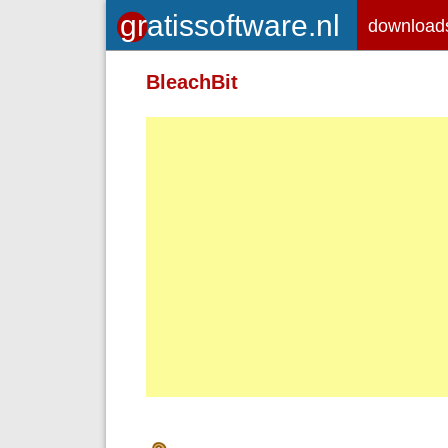
download
Toegelaten HTML-tags: <em> <st
BleachBit
<br> <p>
Adressen van webpagina's en e-ma
Regels en paragrafen worden autom