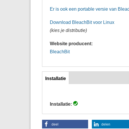
Er is ook een portable versie van Blea
Download BleachBit voor Linux
(kies je distributie)
Website producent:
BleachBit
inst
Installatie
(actieve
tabblad)
Installatie:
deel
delen