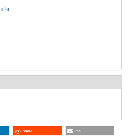
chBit
share
mail