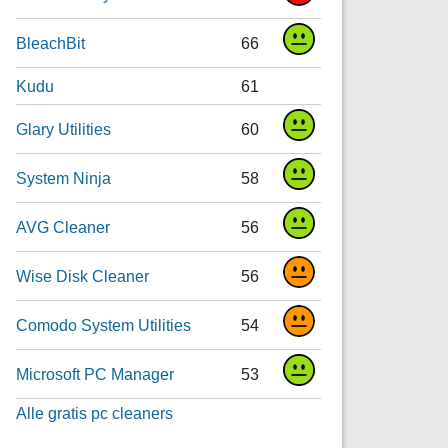
BleachBit
66
Kudu
61
Glary Utilities
60
System Ninja
58
AVG Cleaner
56
Wise Disk Cleaner
56
Comodo System Utilities
54
Microsoft PC Manager
53
Alle gratis pc cleaners