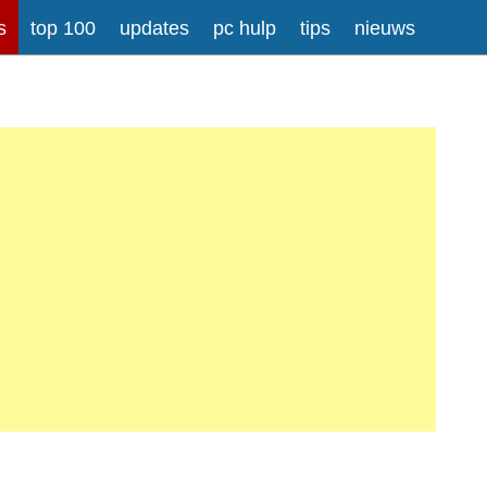
s
top 100
updates
pc hulp
tips
nieuws
rong>
Meer informatie over tekstopmaak
iladressen worden automatisch naar links omgezet.
atisch gesplitst.