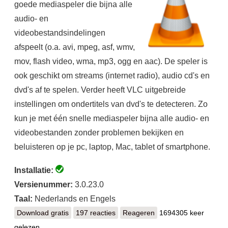
goede mediaspeler die bijna alle
audio- en
videobestandsindelingen
afspeelt (o.a. avi, mpeg, asf, wmv,
mov, flash video, wma, mp3, ogg en aac). De speler is
ook geschikt om streams (internet radio), audio cd's en
dvd's af te spelen. Verder heeft VLC uitgebreide
instellingen om ondertitels van dvd's te detecteren. Zo
kun je met één snelle mediaspeler bijna alle audio- en
videobestanden zonder problemen bekijken en
beluisteren op je pc, laptop, Mac, tablet of smartphone.
Installatie:
Versienummer:
3.0.23.0
Taal:
Nederlands en Engels
Download gratis
VLC media player
197 reacties
Reageren
1694305 keer
gelezen