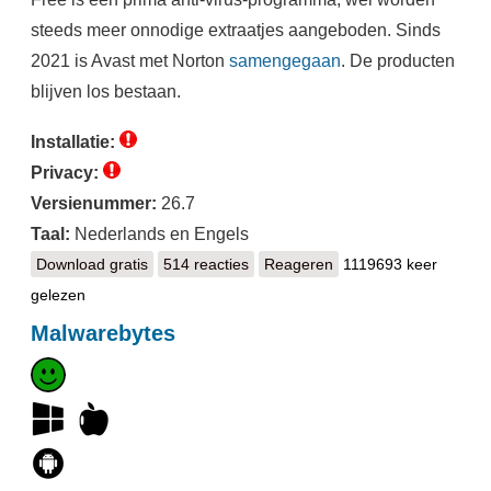
steeds meer onnodige extraatjes aangeboden. Sinds
2021 is Avast met Norton
samengegaan
. De producten
blijven los bestaan.
Installatie:
Privacy:
Versienummer:
26.7
Taal:
Nederlands en Engels
Download gratis
Avast Free Antivirus
514 reacties
Reageren
1119693 keer
gelezen
Malwarebytes