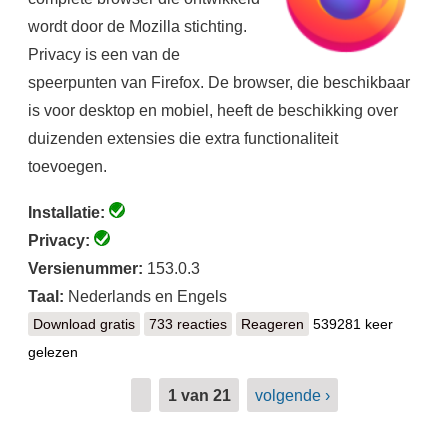
wordt door de Mozilla stichting.
Privacy is een van de
speerpunten van Firefox. De browser, die beschikbaar
is voor desktop en mobiel, heeft de beschikking over
duizenden extensies die extra functionaliteit
toevoegen.
Installatie:
Privacy:
Versienummer:
153.0.3
Taal:
Nederlands en Engels
Download gratis
Firefox
733 reacties
Reageren
539281 keer
gelezen
1 van 21
volgende ›