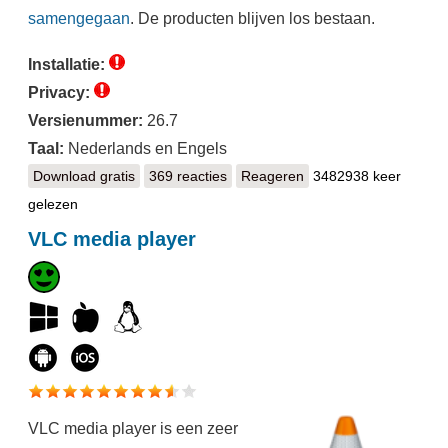
samengegaan
. De producten blijven los bestaan.
Installatie:
Privacy:
Versienummer:
26.7
Taal:
Nederlands en Engels
Download gratis
AVG Anti-Virus Free
369 reacties
Reageren
3482938 keer
gelezen
VLC media player
VLC media player is een zeer