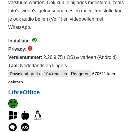
verstuurd worden. Ook kun je bijlages meesturen, zoals
foto's, video's, geluidsopnames en meer. Ten slotte kun
je ook audio bellen (VoIP) en videobellen met
WhatsApp.
Installatie:
Privacy:
Versienummer:
2.26.9.75 (iOS) & varieert (Android)
Taal:
Nederlands en Engels
Download gratis
WhatsApp
104 reacties
Reageren
670611 keer
gelezen
LibreOffice