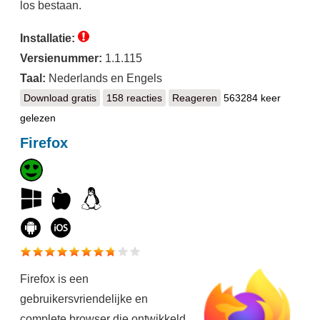
los bestaan.
Installatie:
Versienummer:
1.1.115
Taal:
Nederlands en Engels
Download gratis
Avira Free Security
158 reacties
Reageren
563284 keer
gelezen
Firefox
Firefox is een
gebruikersvriendelijke en
complete browser die ontwikkeld