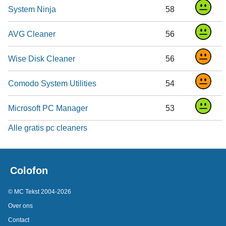
System Ninja
58
AVG Cleaner
56
Wise Disk Cleaner
56
Comodo System Utilities
54
Microsoft PC Manager
53
Alle gratis pc cleaners
Colofon
© MC Tekst 2004-2026
Over ons
Contact