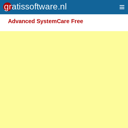
≡
Meer informatie over tekstopmaak
Advanced SystemCare Free
Toegelaten HTML-tags: <em> <strong> <br>
<p>
Adressen van webpagina's en e-mailadressen
worden automatisch naar links omgezet.
Regels en paragrafen worden automatisch
gesplitst.