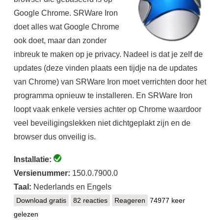
Google Chrome. SRWare Iron
doet alles wat Google Chrome
ook doet, maar dan zonder
inbreuk te maken op je privacy. Nadeel is dat je zelf de
updates (deze vinden plaats een tijdje na de updates
van Chrome) van SRWare Iron moet verrichten door het
programma opnieuw te installeren. En SRWare Iron
loopt vaak enkele versies achter op Chrome waardoor
veel beveiligingslekken niet dichtgeplakt zijn en de
browser dus onveilig is.
Installatie:
Versienummer:
150.0.7900.0
Taal:
Nederlands en Engels
Download gratis
SRWare Iron
82 reacties
Reageren
74977 keer
gelezen