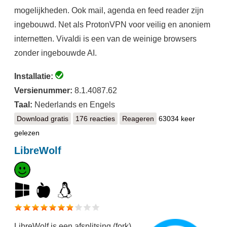
mogelijkheden. Ook mail, agenda en feed reader zijn
ingebouwd. Net als ProtonVPN voor veilig en anoniem
internetten. Vivaldi is een van de weinige browsers
zonder ingebouwde AI.
Installatie:
Versienummer:
8.1.4087.62
Taal:
Nederlands en Engels
Download gratis
Vivaldi
176 reacties
Reageren
63034 keer
gelezen
LibreWolf
LibreWolf is een afsplitsing (fork)