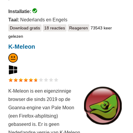
Installatie:
Taal:
Nederlands en Engels
Download gratis
Safari
18 reacties
Reageren
73543 keer
gelezen
K-Meleon
K-Meleon is een eigenzinnige
browser die sinds 2019 op de
Goanna-engine van Pale Moon
(een Firefox-afsplitsing)
gebaseerd is. Er is geen
Nederlandse versie van K-Meleon.