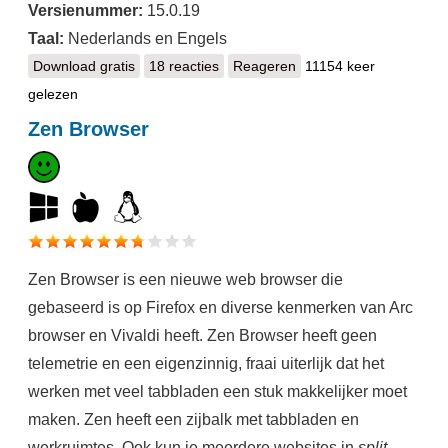
Versienummer:
15.0.19
Taal:
Nederlands en Engels
Download gratis
Mullvad Browser
18 reacties
Reageren
11154 keer
gelezen
Zen Browser
Zen Browser is een nieuwe web browser die
gebaseerd is op Firefox en diverse kenmerken van Arc
browser en Vivaldi heeft. Zen Browser heeft geen
telemetrie en een eigenzinnig, fraai uiterlijk dat het
werken met veel tabbladen een stuk makkelijker moet
maken. Zen heeft een zijbalk met tabbladen en
werkruimtes. Ook kun je meerdere websites in
split