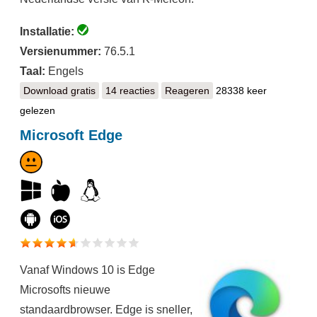
Installatie:
Versienummer:
76.5.1
Taal:
Engels
Download gratis
K-Meleon
14 reacties
Reageren
28338 keer
gelezen
Microsoft Edge
Vanaf Windows 10 is Edge
Microsofts nieuwe
standaardbrowser. Edge is sneller,