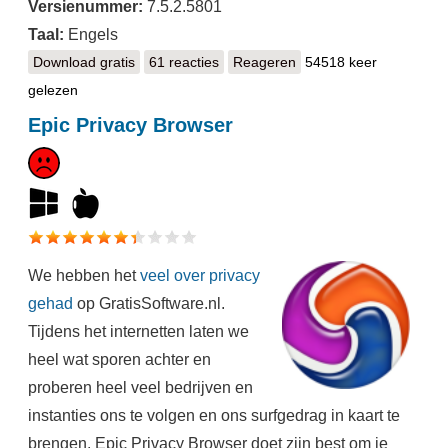
Versienummer:
7.5.2.5801
Taal:
Engels
Download gratis
Maxthon Cloud Browser
61 reacties
Reageren
54518 keer
gelezen
Epic Privacy Browser
We hebben het
veel over privacy
gehad
op GratisSoftware.nl.
Tijdens het internetten laten we
heel wat sporen achter en
proberen heel veel bedrijven en
instanties ons te volgen en ons surfgedrag in kaart te
brengen. Epic Privacy Browser doet zijn best om je