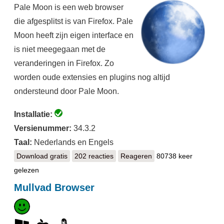
Pale Moon is een web browser
die afgesplitst is van Firefox. Pale
Moon heeft zijn eigen interface en
is niet meegegaan met de
veranderingen in Firefox. Zo
worden oude extensies en plugins nog altijd
ondersteund door Pale Moon.
Installatie:
Versienummer:
34.3.2
Taal:
Nederlands en Engels
Download gratis
Pale Moon
202 reacties
Reageren
80738 keer
gelezen
Mullvad Browser