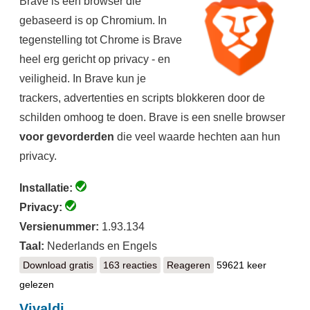
Brave is een browser die
gebaseerd is op Chromium. In
tegenstelling tot Chrome is Brave
heel erg gericht op privacy - en
veiligheid. In Brave kun je
trackers, advertenties en scripts blokkeren door de
schilden omhoog te doen. Brave is een snelle browser
voor gevorderden
die veel waarde hechten aan hun
privacy.
Installatie:
Privacy:
Versienummer:
1.93.134
Taal:
Nederlands en Engels
Download gratis
Brave
163 reacties
Reageren
59621 keer
gelezen
Vivaldi