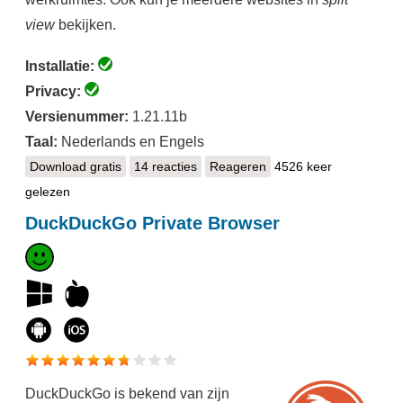
view
bekijken.
Installatie:
Privacy:
Versienummer:
1.21.11b
Taal:
Nederlands en Engels
Download gratis
Zen Browser
14 reacties
Reageren
4526 keer
gelezen
DuckDuckGo Private Browser
DuckDuckGo is bekend van zijn