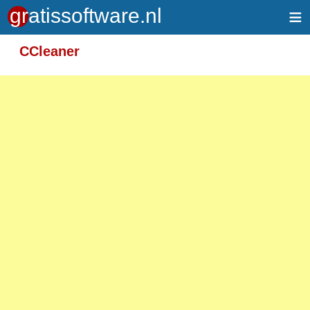
≡
Meer informatie over tekstopmaak
CCleaner
Toegelaten HTML-tags: <em> <strong> <br>
<p>
Adressen van webpagina's en e-mailadressen
worden automatisch naar links omgezet.
Regels en paragrafen worden automatisch
gesplitst.