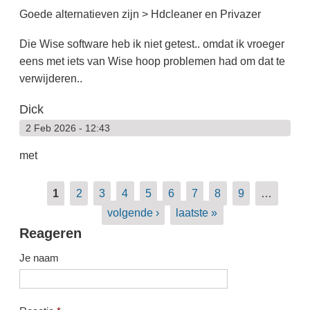
Goede alternatieven zijn > Hdcleaner en Privazer
Die Wise software heb ik niet getest.. omdat ik vroeger
eens met iets van Wise hoop problemen had om dat te
verwijderen..
Dick
2 Feb 2026 - 12:43
met
Pagina's
1
2
3
4
5
6
7
8
9
…
volgende ›
laatste »
Reageren
Je naam