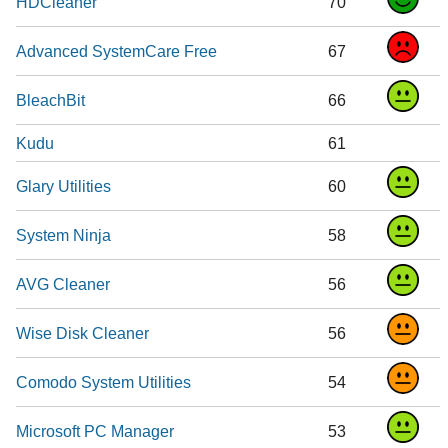
HDCleaner
70
Advanced SystemCare Free
67
BleachBit
66
Kudu
61
Glary Utilities
60
System Ninja
58
AVG Cleaner
56
Wise Disk Cleaner
56
Comodo System Utilities
54
Microsoft PC Manager
53