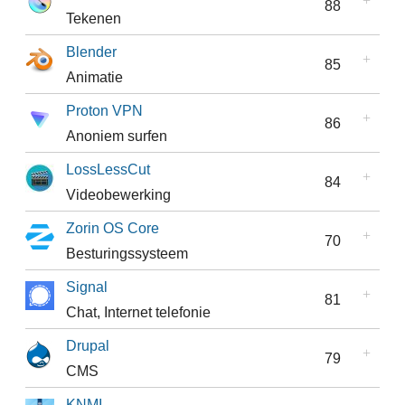
88
Tekenen
Blender
85
Animatie
Proton VPN
86
Anoniem surfen
LossLessCut
84
Videobewerking
Zorin OS Core
70
Besturingssysteem
Signal
81
Chat, Internet telefonie
Drupal
79
CMS
KNMI