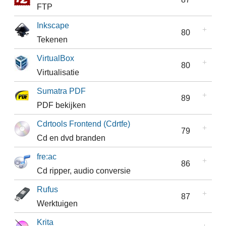
FTP
Inkscape
80
Tekenen
VirtualBox
80
Virtualisatie
Sumatra PDF
89
PDF bekijken
Cdrtools Frontend (Cdrtfe)
79
Cd en dvd branden
fre:ac
86
Cd ripper, audio conversie
Rufus
87
Werktuigen
Krita