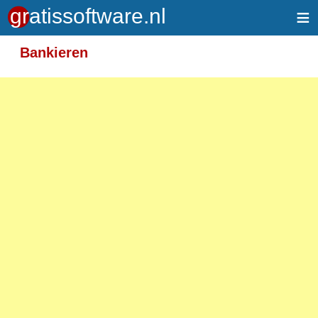
≡
Bankieren