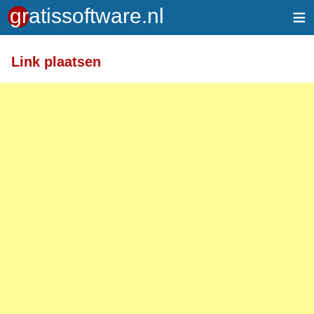
≡
Link plaatsen