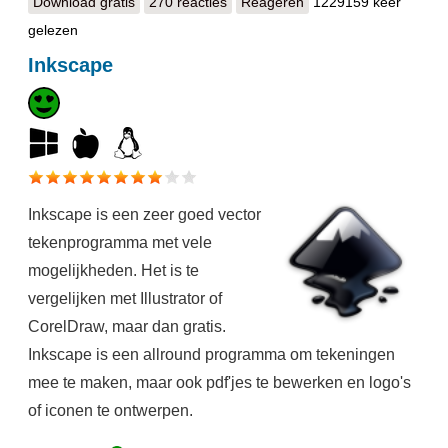
Download gratis
GIMP
270 reacties
Reageren
1229159 keer
gelezen
Inkscape
Inkscape is een zeer goed vector
tekenprogramma met vele
mogelijkheden. Het is te
vergelijken met Illustrator of
CorelDraw, maar dan gratis.
Inkscape is een allround programma om tekeningen
mee te maken, maar ook pdf'jes te bewerken en logo's
of iconen te ontwerpen.