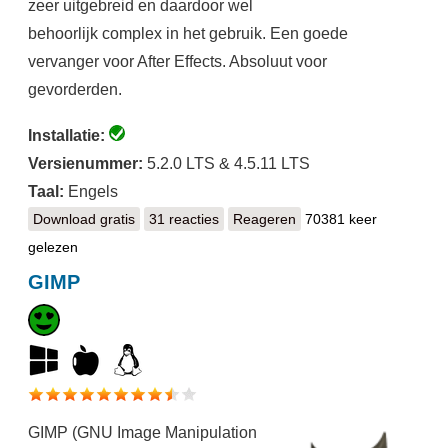
zeer uitgebreid en daardoor wel
behoorlijk complex in het gebruik. Een goede
vervanger voor After Effects. Absoluut voor
gevorderden.
Installatie:
Versienummer:
5.2.0 LTS & 4.5.11 LTS
Taal:
Engels
Download gratis
Blender
31 reacties
Reageren
70381 keer
gelezen
GIMP
GIMP (GNU Image Manipulation