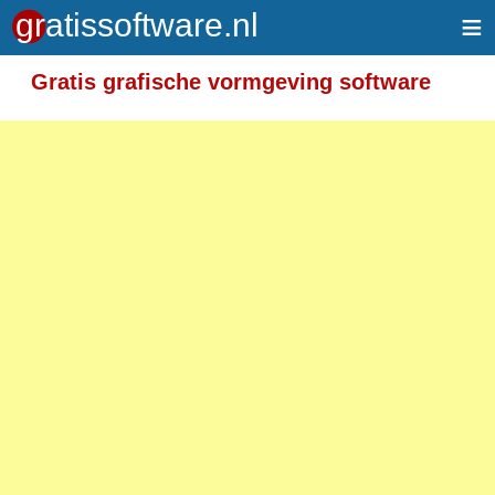
≡
Gratis grafische vormgeving software