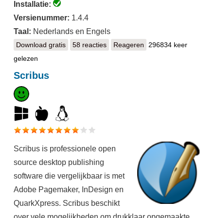
Installatie:
Versienummer:
1.4.4
Taal:
Nederlands en Engels
Download gratis
Inkscape
58 reacties
Reageren
296834 keer
gelezen
Scribus
Scribus is professionele open
source desktop publishing
software die vergelijkbaar is met
Adobe Pagemaker, InDesign en
QuarkXpress. Scribus beschikt
over vele mogelijkheden om drukklaar opgemaakte