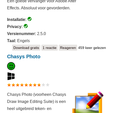
Een goede vervanger voor Adobe After
Effects. Absoluut voor gevorderden.
Installatie:
Privacy:
Versienummer:
2.5.0
Taal:
Engels
Download gratis
Natron
1 reactie
Reageren
459 keer gelezen
Chasys Photo
Chasys Photo (voorheen Chasys
Draw Image Editing Suite) is een
heel uitgebreid teken- en