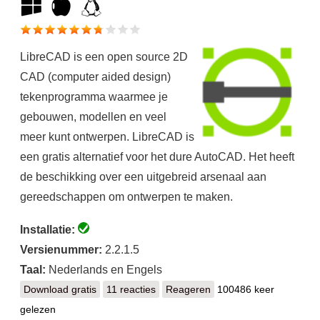
LibreCAD is een open source 2D
CAD (computer aided design)
tekenprogramma waarmee je
gebouwen, modellen en veel
meer kunt ontwerpen. LibreCAD is
een gratis alternatief voor het dure AutoCAD. Het heeft
de beschikking over een uitgebreid arsenaal aan
gereedschappen om ontwerpen te maken.
Installatie:
Versienummer:
2.2.1.5
Taal:
Nederlands en Engels
Download gratis
LibreCAD
11 reacties
Reageren
100486 keer
gelezen