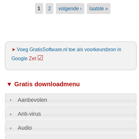
Pagina's
1
2
volgende ›
laatste »
➤
Voeg GratisSoftware.nl toe als voorkeursbron in
☑
Google
Zet
▼ Gratis downloadmenu
Aanbevolen
Anti-virus
Audio