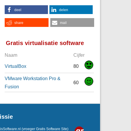
deel
delen
share
mail
Gratis virtualisatie software
Naam
Cijfer
VirtualBox
80
VMware Workstation Pro &
60
Fusion
issie
isSoftware.nl
(vroeger Gratis Software Site)