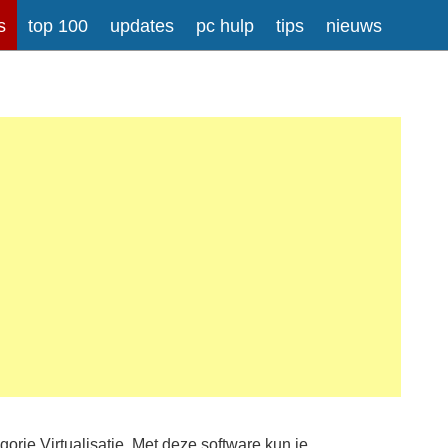
s
top 100
updates
pc hulp
tips
nieuws
gorie Virtualisatie. Met deze software kun je