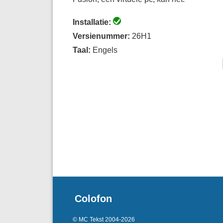
Installatie:
Versienummer:
26H1
Taal:
Engels
Colofon
© MC Tekst 2004-2026