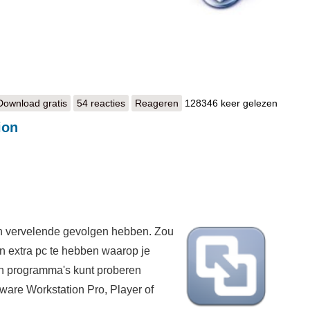
Download gratis
VirtualBox
54 reacties
Reageren
128346 keer gelezen
ion
an vervelende gevolgen hebben. Zou
n extra pc te hebben waarop je
en programma's kunt proberen
are Workstation Pro, Player of