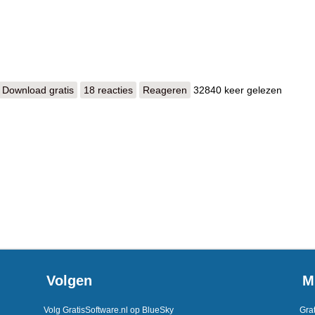
Download gratis
VMware Workstation Pro & Fusion
18 reacties
Reageren
32840 keer gelezen
Volgen
M
Volg GratisSoftware.nl op BlueSky
Grat