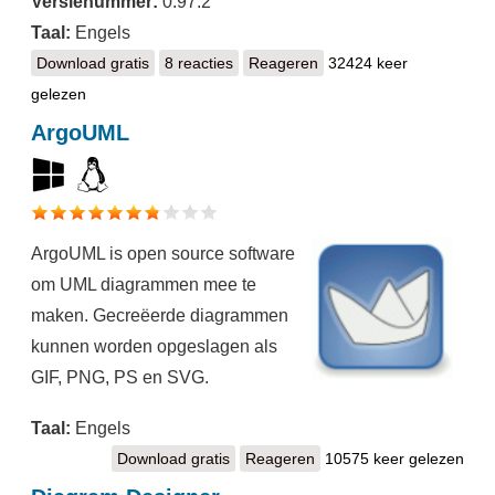
Versienummer:
0.97.2
Taal:
Engels
Download gratis
Dia
8 reacties
Reageren
32424 keer
gelezen
ArgoUML
ArgoUML is open source software
om UML diagrammen mee te
maken. Gecreëerde diagrammen
kunnen worden opgeslagen als
GIF, PNG, PS en SVG.
Taal:
Engels
Download gratis
ArgoUML
Reageren
10575 keer gelezen