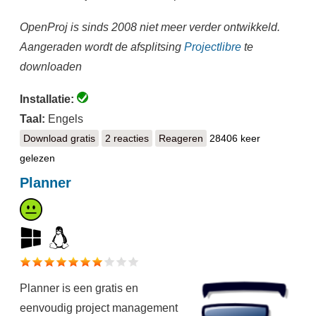
OpenProj is sinds 2008 niet meer verder ontwikkeld.
Aangeraden wordt de afsplitsing
Projectlibre
te
downloaden
Installatie:
Taal:
Engels
Download gratis
Serena OpenProj
2 reacties
Reageren
28406 keer
gelezen
Planner
Planner is een gratis en
eenvoudig project management