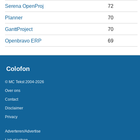
Serena OpenProj
72
Planner
70
GanttProject
70
Openbravo ERP
69
Colofon
© MC Tekst 2004-2026
Over ons
Contact
Disclaimer
Privacy
Adverteren/Advertise
Link plaatsen