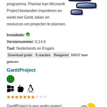
programma. Planner kan Microsoft
Project bestanden importeren en
werkt met Gantt, taken en
resources om projecten te plannen.
Installatie:
Versienummer:
0.14.6
Taal:
Nederlands en Engels
Download gratis
Planner
6 reacties
Reageren
50537 keer
gelezen
GanttProject
GanttProject is een gratis project