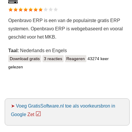
Openbravo ERP is een van de populairste gratis ERP
systemen. Openbravo ERP is webgebaseerd en vooral
geschikt voor het MKB.
Taal:
Nederlands en Engels
Download gratis
Openbravo ERP
3 reacties
Reageren
43274 keer
gelezen
➤
Voeg GratisSoftware.nl toe als voorkeursbron in
☑
Google
Zet