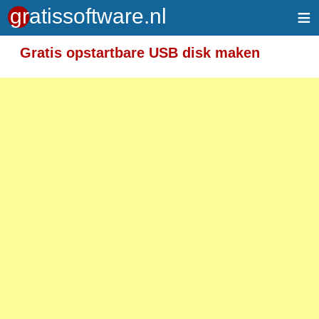
≡
Gratis opstartbare USB disk maken