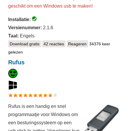
geschikt om een Windows usb te maken!
Installatie:
Versienummer:
2.1.6
Taal:
Engels
Download gratis
balena Etcher
42 reacties
Reageren
34376 keer
gelezen
Rufus
Rufus is een handig en snel
programmaatje voor Windows om
een besturingssysteem op een
usb stick te zetten. Vervolgens kun