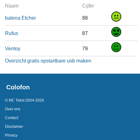
Naam
Cijfer
balena Etcher
88
Rufus
87
Ventoy
79
Overzicht gratis opstartbare usb maken
Colofon
© MC Tekst 2004-2026
Over ons
Contact
Disclaimer
Privacy