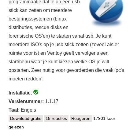
programmaatje dat je op een usb
stick kan zetten om meerdere
besturingssystemen (Linux
distributies, rescue disks en
forensische OS'en) te starten vanaf usb. Je kunt
meerdere ISO's op je usb stick zetten (zoveel als er
ruimte voor is) en Ventoy geeft vervolgens een
startmenu waar je kunt kiezen welke OS je wilt
opstarten. Zeer nuttig voor gevorderden die vaak 'pc's
moeten redden'.
Installatie:
Versienummer:
1.1.17
Taal:
Engels
Download gratis
Ventoy
15 reacties
Reageren
17901 keer
gelezen