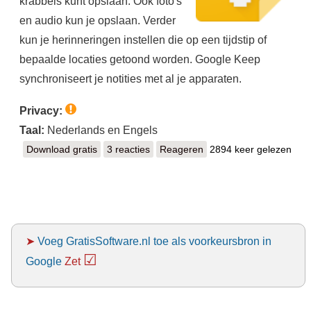
krabbels kunt opslaan. Ook foto's
en audio kun je opslaan. Verder
kun je herinneringen instellen die op een tijdstip of
bepaalde locaties getoond worden. Google Keep
synchroniseert je notities met al je apparaten.
Privacy:
Taal:
Nederlands en Engels
Download gratis
Google Keep
3 reacties
Reageren
2894 keer gelezen
➤
Voeg GratisSoftware.nl toe als voorkeursbron in
☑
Google
Zet