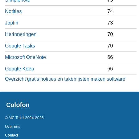
Notities
74
Joplin
73
Herinneringen
70
Google Tasks
70
Microsoft OneNote
66
Google Keep
66
Overzicht gratis notities en takenlijsten maken software
Colofon
© MC Tekst 2004-2026
Over ons
Contact