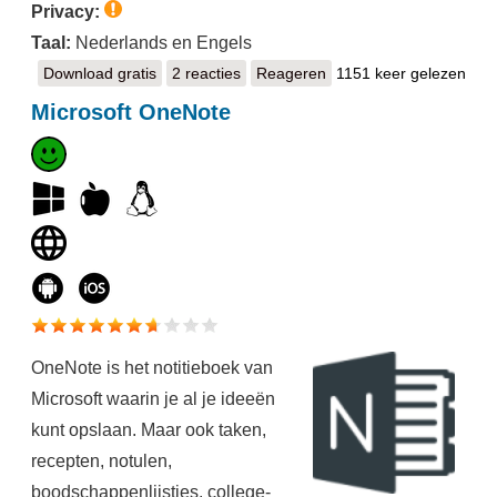
Privacy:
Taal:
Nederlands en Engels
Download gratis
Google Tasks
2 reacties
Reageren
1151 keer gelezen
Microsoft OneNote
OneNote is het notitieboek van
Microsoft waarin je al je ideeën
kunt opslaan. Maar ook taken,
recepten, notulen,
boodschappenlijstjes, college-