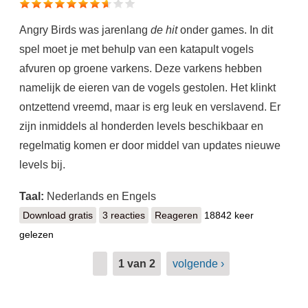
Angry Birds was jarenlang
de hit
onder games. In dit
spel moet je met behulp van een katapult vogels
afvuren op groene varkens. Deze varkens hebben
namelijk de eieren van de vogels gestolen. Het klinkt
ontzettend vreemd, maar is erg leuk en verslavend. Er
zijn inmiddels al honderden levels beschikbaar en
regelmatig komen er door middel van updates nieuwe
levels bij.
Taal:
Nederlands en Engels
Download gratis
Angry Birds Free
3 reacties
Reageren
18842 keer
gelezen
1 van 2
volgende ›