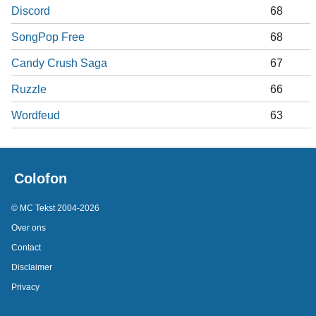
Discord
68
SongPop Free
68
Candy Crush Saga
67
Ruzzle
66
Wordfeud
63
Colofon
© MC Tekst 2004-2026
Over ons
Contact
Disclaimer
Privacy