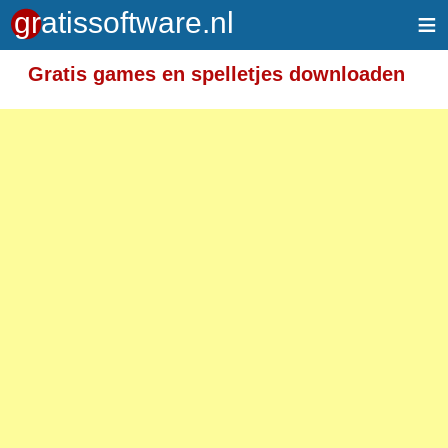
≡
Gratis games en spelletjes downloaden