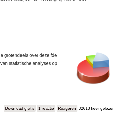
e grotendeels over dezelfde
van statistische analyses op
Download gratis
PSPP
1 reactie
Reageren
32613 keer gelezen