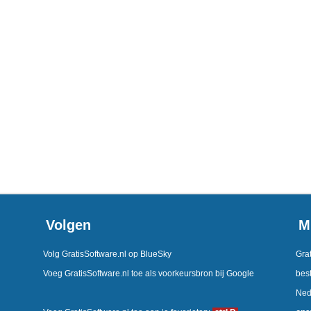
Volgen
M
Volg GratisSoftware.nl op BlueSky
Grat
Voeg GratisSoftware.nl toe als voorkeursbron bij Google
best
Ned