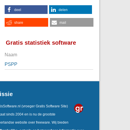
deel
delen
share
mail
Gratis statistiek software
Naam
PSPP
issie
isSoftware.nl
(vroeger Gratis Software Site)
aat sinds 2004 en is nu de grootste
erlandse website over freeware. Wij bieden