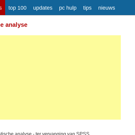
s
top 100
updates
pc hulp
tips
nieuws
he analyse
istische analyse - ter vervanging van SPSS.