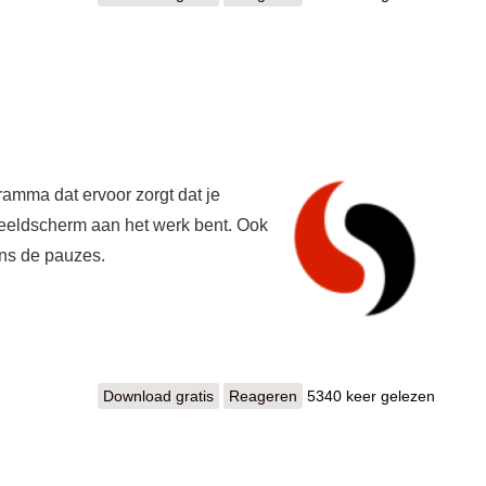
ramma dat ervoor zorgt dat je
beeldscherm aan het werk bent. Ook
ens de pauzes.
Download gratis
Stretchly
Reageren
5340 keer gelezen