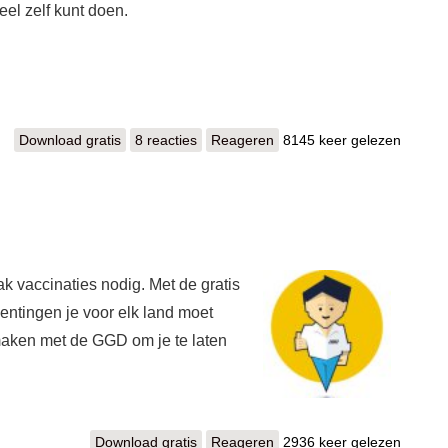
eel zelf kunt doen.
Download gratis
Thuisarts
8 reacties
Reageren
8145 keer gelezen
ak vaccinaties nodig. Met de gratis
nentingen je voor elk land moet
maken met de GGD om je te laten
Download gratis
GGD reist mee
Reageren
2936 keer gelezen