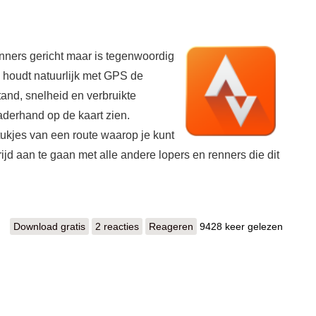
enners gericht maar is tegenwoordig
a houdt natuurlijk met GPS de
stand, snelheid en verbruikte
naderhand op de kaart zien.
tukjes van een route waarop je kunt
ijd aan te gaan met alle andere lopers en renners die dit
Download gratis
Strava
2 reacties
Reageren
9428 keer gelezen