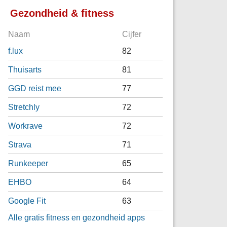
Gezondheid & fitness
Naam
Cijfer
f.lux
82
Thuisarts
81
GGD reist mee
77
Stretchly
72
Workrave
72
Strava
71
Runkeeper
65
EHBO
64
Google Fit
63
Alle gratis fitness en gezondheid apps