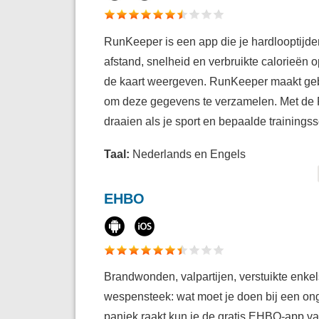
RunKeeper is een app die je hardlooptijden
afstand, snelheid en verbruikte calorieën o
de kaart weergeven. RunKeeper maakt geb
om deze gegevens te verzamelen. Met de
draaien als je sport en bepaalde trainings
Taal:
Nederlands en Engels
EHBO
Brandwonden, valpartijen, verstuikte enkels
wespensteek: wat moet je doen bij een ong
paniek raakt kun je de gratis EHBO-app v