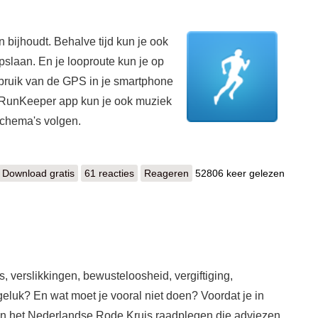
 bijhoudt. Behalve tijd kun je ook
pslaan. En je looproute kun je op
ruik van de GPS in je smartphone
 RunKeeper app kun je ook muziek
schema's volgen.
Download gratis
Runkeeper
61 reacties
Reageren
52806 keer gelezen
, verslikkingen, bewusteloosheid, vergiftiging,
eluk? En wat moet je vooral niet doen? Voordat je in
an het Nederlandse Rode Kruis raadplegen die adviezen