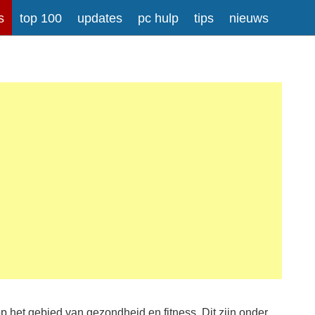
s
top 100
updates
pc hulp
tips
nieuws
op het gebied van gezondheid en fitness. Dit zijn onder