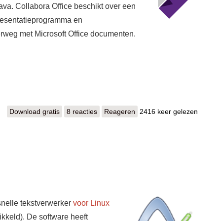
Java. Collabora Office beschikt over een
resentatieprogramma en
rweg met Microsoft Office documenten.
Download gratis
Collabora Office Desktop
8 reacties
Reageren
2416 keer gelezen
snelle tekstverwerker
voor Linux
kkeld). De software heeft