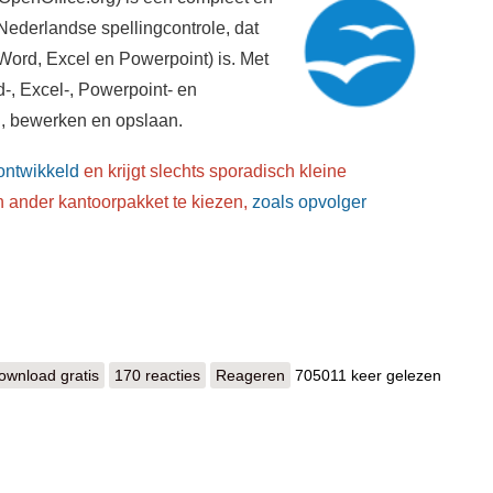
Nederlandse spellingcontrole, dat
Word, Excel en Powerpoint) is. Met
, Excel-, Powerpoint- en
 bewerken en opslaan.
ontwikkeld
en krijgt slechts sporadisch kleine
ander kantoorpakket te kiezen,
zoals opvolger
ownload gratis
Apache OpenOffice
170 reacties
Reageren
705011 keer gelezen