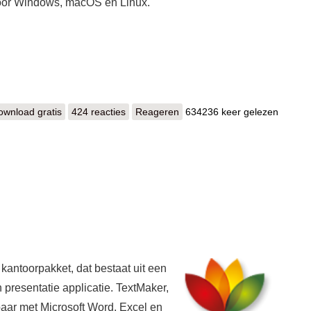
r voor Windows, macOS en Linux.
ownload gratis
LibreOffice
424 reacties
Reageren
634236 keer gelezen
 kantoorpakket, dat bestaat uit een
presentatie applicatie. TextMaker,
baar met Microsoft Word, Excel en