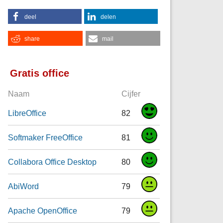
deel
delen
share
mail
Gratis office
Naam
Cijfer
LibreOffice
82
Softmaker FreeOffice
81
Collabora Office Desktop
80
AbiWord
79
Apache OpenOffice
79