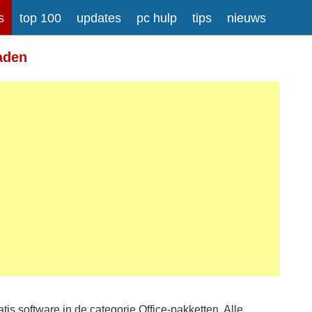
s
top 100
updates
pc hulp
tips
nieuws
aden
tis software in de categorie Office-pakketten. Alle