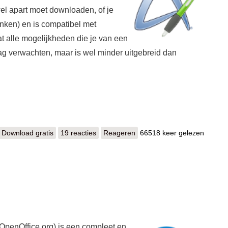
wel apart moet downloaden, of je
inken) en is compatibel met
 alle mogelijkheden die je van een
 verwachten, maar is wel minder uitgebreid dan
Download gratis
AbiWord
19 reacties
Reageren
66518 keer gelezen
penOffice.org) is een compleet en