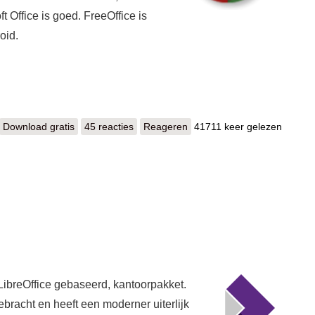
t Office is goed. FreeOffice is
oid.
Download gratis
Softmaker FreeOffice
45 reacties
Reageren
41711 keer gelezen
 LibreOffice gebaseerd, kantoorpakket.
ebracht en heeft een moderner uiterlijk