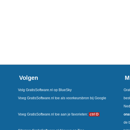
Volgen
M
Volg GratisSoftware.nl op BlueSky
Grat
Voeg GratisSoftware.nl toe als voorkeursbron bij Google
best
Ned
Voeg GratisSoftware.nl toe aan je favorieten:
ctrl D
ona
de b