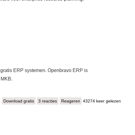
 gratis ERP systemen. Openbravo ERP is
t MKB.
Download gratis
Openbravo ERP
3 reacties
Reageren
43274 keer gelezen