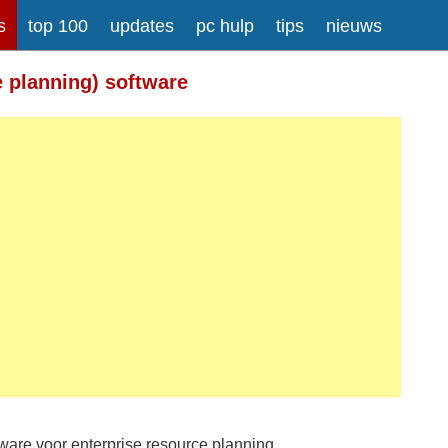
s
top 100
updates
pc hulp
tips
nieuws
e planning) software
tware voor enterprise resource planning.