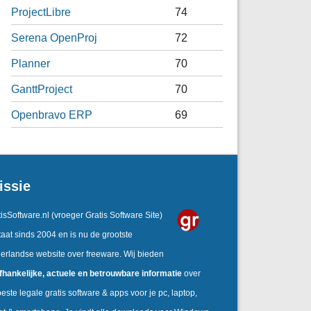
ProjectLibre
74
Serena OpenProj
72
Planner
70
GanttProject
70
Openbravo ERP
69
issie
isSoftware.nl
(vroeger Gratis Software Site)
aat sinds 2004 en is nu de grootste
erlandse website over freeware. Wij bieden
fhankelijke, actuele en betrouwbare informatie
over
este legale gratis software & apps voor je pc, laptop,