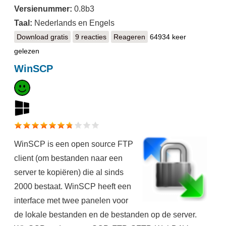
Versienummer:
0.8b3
Taal:
Nederlands en Engels
Download gratis
KompoZer
9 reacties
Reageren
64934 keer
gelezen
WinSCP
WinSCP is een open source FTP
client (om bestanden naar een
server te kopiëren) die al sinds
2000 bestaat. WinSCP heeft een
interface met twee panelen voor
de lokale bestanden en de bestanden op de server.