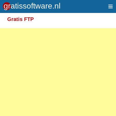
≡
Gratis FTP