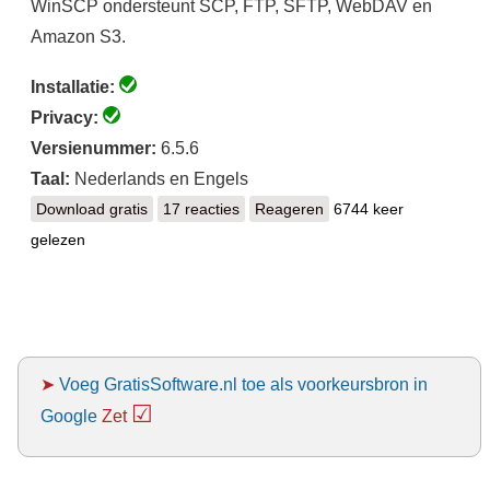
WinSCP ondersteunt SCP, FTP, SFTP, WebDAV en
Amazon S3.
Installatie:
Privacy:
Versienummer:
6.5.6
Taal:
Nederlands en Engels
Download gratis
WinSCP
17 reacties
Reageren
6744 keer
gelezen
➤
Voeg GratisSoftware.nl toe als voorkeursbron in
☑
Google
Zet