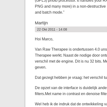
(GPL3) photo processor. It handles your RA
PNG and many more) in a non-destructive 1
and batch mode."
Martijn
22 Okt 2011 - 14:08
Hoi Marco,
Van Raw Therapee is ondertussen 4.0 unst
Therapee werkt. Naast de nodige door ontwik
verschil met de engine. Dit is nu 32 bits. 
geven.
Dat gezegt hebben je vraag: het verschil 
De opzet van de interface is duidelijk and
filters.Met name in contrast en denoise filt
Wel heb ik de indruk dat de ontwikkeling v