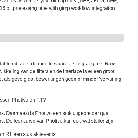
W files as well as your bitmap files (TIFF, JPEG, BMP,
6 bit processing pipe with gimp workflow integration
able uit. Zeer de moeite waard als je graag met Raw
keling van de filters en de interface is er een groot
Met als gevolg dat bewerkingen geen of minder 'vervuiling'
tussen Photivo en RT?
ers. Daarnaast is Photivo een stuk uitgebreider qua
ers. De leer curve van Photivo kan ook wat steiler zijn.
an RT een stuk aktiever is.