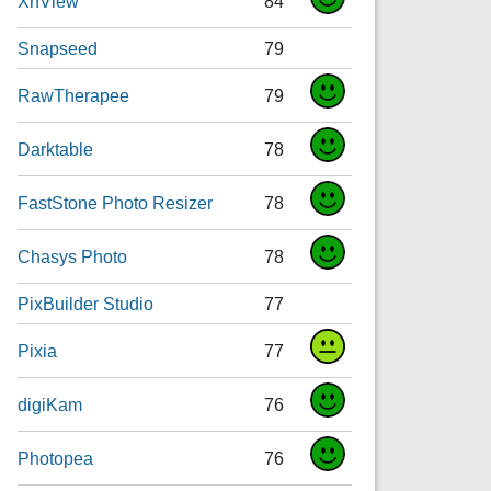
XnView
84
Snapseed
79
RawTherapee
79
Darktable
78
FastStone Photo Resizer
78
Chasys Photo
78
PixBuilder Studio
77
Pixia
77
digiKam
76
Photopea
76