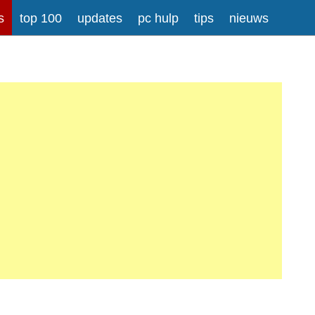
s
top 100
updates
pc hulp
tips
nieuws
rong>
Meer informatie over tekstopmaak
iladressen worden automatisch naar links omgezet.
atisch gesplitst.