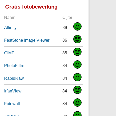
Gratis fotobewerking
Naam
Cijfer
Affinity
89
FastStone Image Viewer
86
GIMP
85
PhotoFiltre
84
RapidRaw
84
IrfanView
84
Fotowall
84