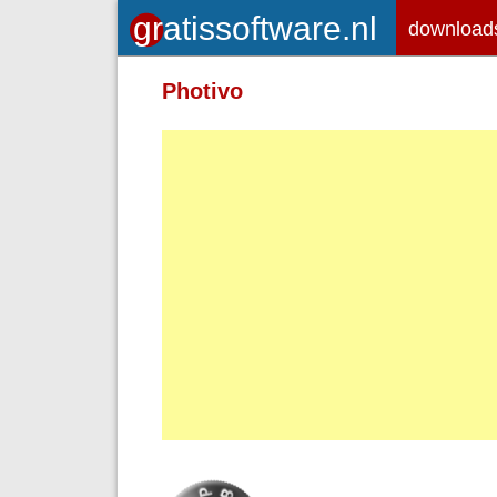
download
Toegelaten HTML-tags: <em> <st
Photivo
<br> <p>
Adressen van webpagina's en e-ma
Regels en paragrafen worden autom