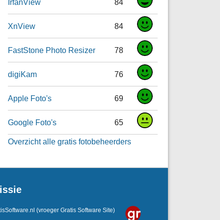
IrfanView
84
XnView
84
FastStone Photo Resizer
78
digiKam
76
Apple Foto's
69
Google Foto's
65
Overzicht alle gratis fotobeheerders
issie
isSoftware.nl
(vroeger Gratis Software Site)