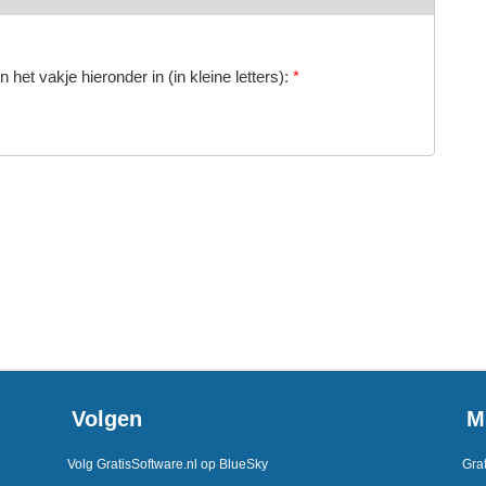
 het vakje hieronder in (in kleine letters):
*
Volgen
M
Volg GratisSoftware.nl op BlueSky
Grat