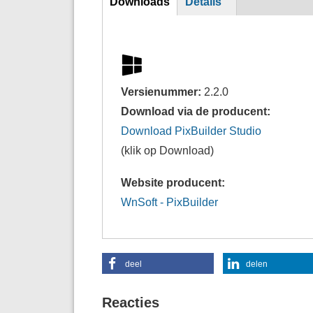
Downloads
Details
(actieve
tabblad)
Versienummer:
2.2.0
Download via de producent:
Download PixBuilder Studio
(klik op Download)
Website producent:
WnSoft - PixBuilder
deel
delen
Reacties