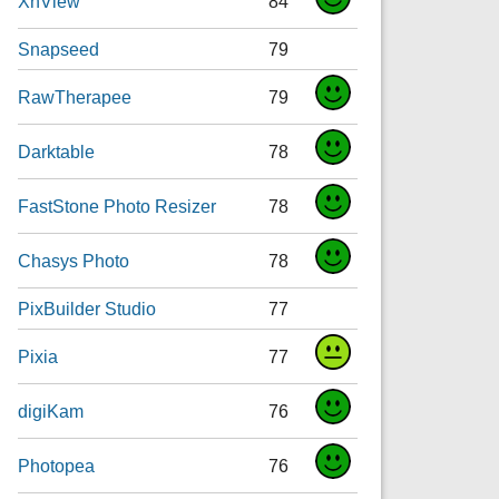
XnView
84
Snapseed
79
RawTherapee
79
Darktable
78
FastStone Photo Resizer
78
Chasys Photo
78
PixBuilder Studio
77
Pixia
77
digiKam
76
Photopea
76