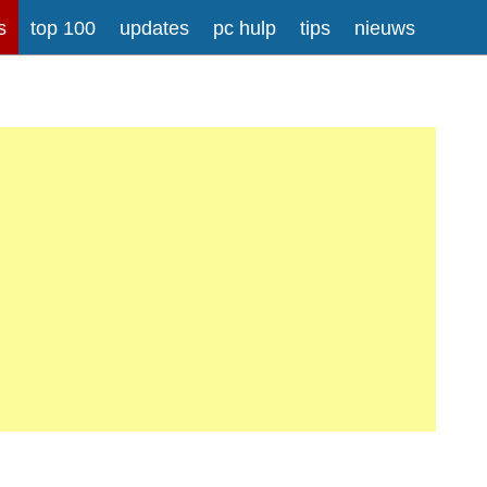
s
top 100
updates
pc hulp
tips
nieuws
rong>
Meer informatie over tekstopmaak
iladressen worden automatisch naar links omgezet.
atisch gesplitst.