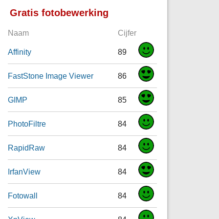
Gratis fotobewerking
Naam
Cijfer
Affinity
89
FastStone Image Viewer
86
GIMP
85
PhotoFiltre
84
RapidRaw
84
IrfanView
84
Fotowall
84