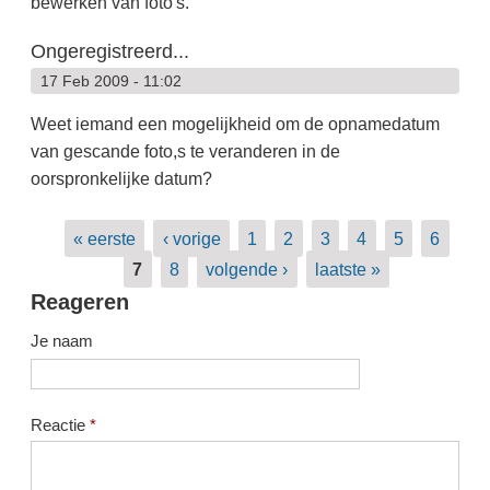
bewerken van foto's.
Ongeregistreerd...
17 Feb 2009 - 11:02
Weet iemand een mogelijkheid om de opnamedatum
van gescande foto,s te veranderen in de
oorspronkelijke datum?
Pagina's
« eerste
‹ vorige
1
2
3
4
5
6
7
8
volgende ›
laatste »
Reageren
Je naam
Reactie
*