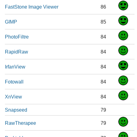
FastStone Image Viewer
86
GIMP
85
PhotoFiltre
84
RapidRaw
84
IrfanView
84
Fotowall
84
XnView
84
Snapseed
79
RawTherapee
79