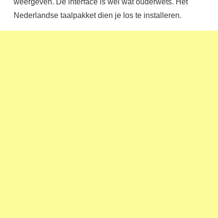
weergeven. De interface is wel wat ouderwets. Het
Nederlandse taalpakket dien je los te installeren.