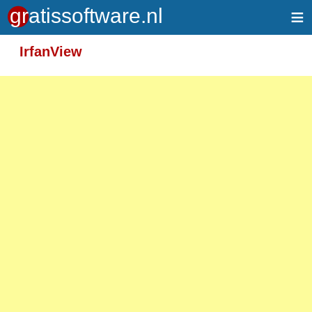
≡
Meer informatie over tekstopmaak
IrfanView
Toegelaten HTML-tags: <em> <strong> <br>
<p>
Adressen van webpagina's en e-mailadressen
worden automatisch naar links omgezet.
Regels en paragrafen worden automatisch
gesplitst.