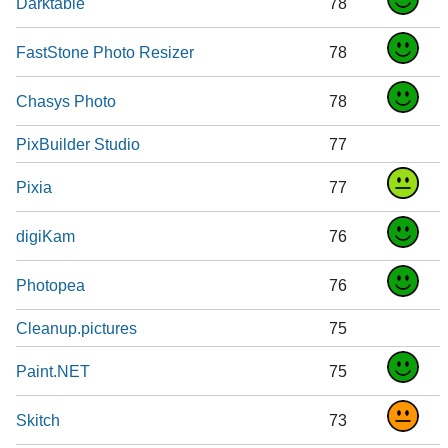
Darktable
78
FastStone Photo Resizer
78
Chasys Photo
78
PixBuilder Studio
77
Pixia
77
digiKam
76
Photopea
76
Cleanup.pictures
75
Paint.NET
75
Skitch
73