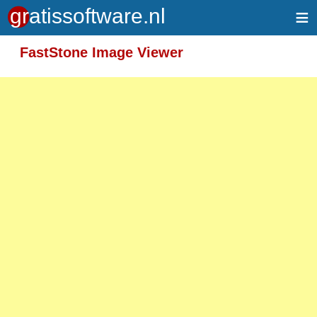
≡
Meer informatie over tekstopmaak
FastStone Image Viewer
Toegelaten HTML-tags: <em> <strong> <br>
<p>
Adressen van webpagina's en e-mailadressen
worden automatisch naar links omgezet.
Regels en paragrafen worden automatisch
gesplitst.