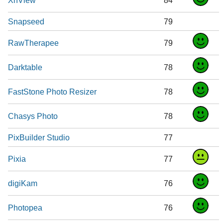
Snapseed
79
RawTherapee
79
Darktable
78
FastStone Photo Resizer
78
Chasys Photo
78
PixBuilder Studio
77
Pixia
77
digiKam
76
Photopea
76