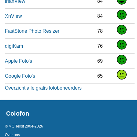
IrfanView
84
XnView
84
FastStone Photo Resizer
78
digiKam
76
Apple Foto's
69
Google Foto's
65
Overzicht alle gratis fotobeheerders
Colofon
© MC Tekst 2004-2026
Over ons