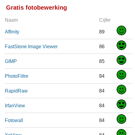
Gratis fotobewerking
Naam
Cijfer
Affinity
89
FastStone Image Viewer
86
GIMP
85
PhotoFiltre
84
RapidRaw
84
IrfanView
84
Fotowall
84
XnView
84