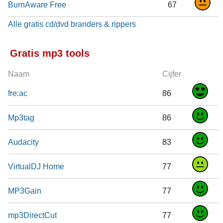
BurnAware Free
67
Alle gratis cd/dvd branders & rippers
Gratis mp3 tools
Naam
Cijfer
fre:ac
86
Mp3tag
86
Audacity
83
VirtualDJ Home
77
MP3Gain
77
mp3DirectCut
77