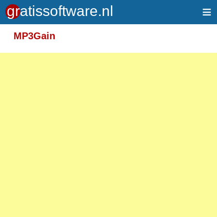
≡
Meer informatie over tekstopmaak
MP3Gain
Toegelaten HTML-tags: <em> <strong> <br>
<p>
Adressen van webpagina's en e-mailadressen
worden automatisch naar links omgezet.
Regels en paragrafen worden automatisch
gesplitst.