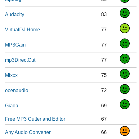
Audacity
83
VirtualDJ Home
77
MP3Gain
77
mp3DirectCut
77
Mixxx
75
ocenaudio
72
Giada
69
Free MP3 Cutter and Editor
67
Any Audio Converter
66