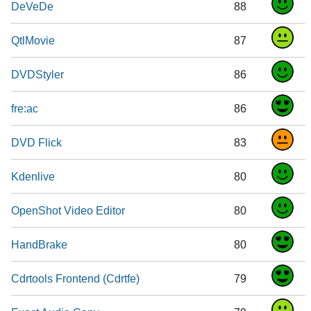
DeVeDe
88
QtlMovie
87
DVDStyler
86
fre:ac
86
DVD Flick
83
Kdenlive
80
OpenShot Video Editor
80
HandBrake
80
Cdrtools Frontend (Cdrtfe)
79