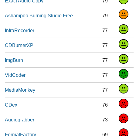
Exact Audio Copy
79
Ashampoo Burning Studio Free
79
InfraRecorder
77
CDBurnerXP
77
ImgBurn
77
VidCoder
77
MediaMonkey
77
CDex
76
Audiograbber
73
FormatFactory
69