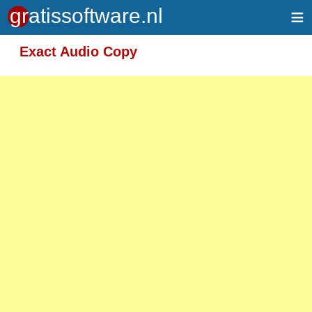
≡
Meer informatie over tekstopmaak
Exact Audio Copy
Toegelaten HTML-tags: <em> <strong> <br>
<p>
Adressen van webpagina's en e-mailadressen
worden automatisch naar links omgezet.
Regels en paragrafen worden automatisch
gesplitst.