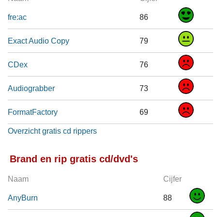
fre:ac
86
Exact Audio Copy
79
CDex
76
Audiograbber
73
FormatFactory
69
Overzicht gratis cd rippers
Brand en rip gratis cd/dvd's
Naam
Cijfer
AnyBurn
88