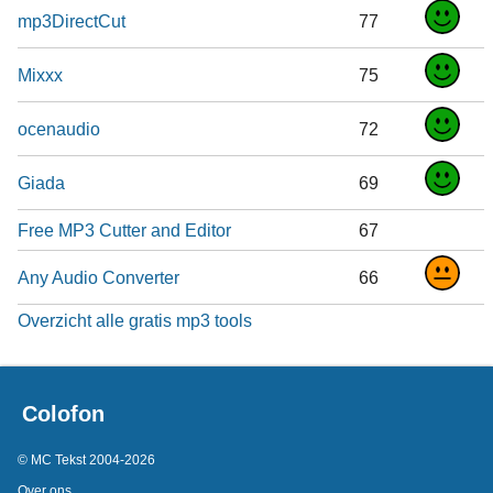
mp3DirectCut
77
Mixxx
75
ocenaudio
72
Giada
69
Free MP3 Cutter and Editor
67
Any Audio Converter
66
Overzicht alle gratis mp3 tools
Colofon
© MC Tekst 2004-2026
Over ons