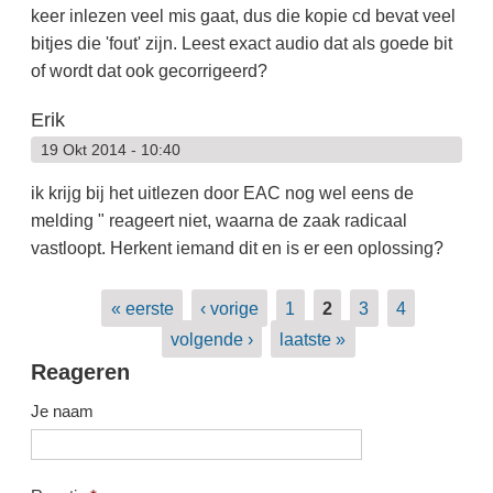
keer inlezen veel mis gaat, dus die kopie cd bevat veel
bitjes die 'fout' zijn. Leest exact audio dat als goede bit
of wordt dat ook gecorrigeerd?
Erik
19 Okt 2014 - 10:40
ik krijg bij het uitlezen door EAC nog wel eens de
melding " reageert niet, waarna de zaak radicaal
vastloopt. Herkent iemand dit en is er een oplossing?
Pagina's
« eerste
‹ vorige
1
2
3
4
volgende ›
laatste »
Reageren
Je naam