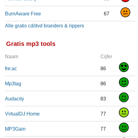
BurnAware Free
67
Alle gratis cd/dvd branders & rippers
Gratis mp3 tools
Naam
Cijfer
fre:ac
86
Mp3tag
86
Audacity
83
VirtualDJ Home
77
MP3Gain
77