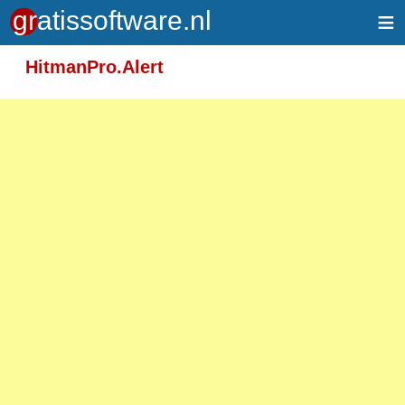
≡
Meer informatie over tekstopmaak
HitmanPro.Alert
Toegelaten HTML-tags: <em> <strong> <br>
<p>
Adressen van webpagina's en e-mailadressen
worden automatisch naar links omgezet.
Regels en paragrafen worden automatisch
gesplitst.