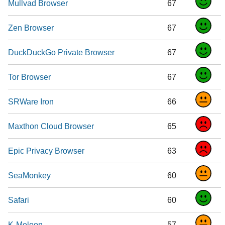
Mullvad Browser
67
Zen Browser
67
DuckDuckGo Private Browser
67
Tor Browser
67
SRWare Iron
66
Maxthon Cloud Browser
65
Epic Privacy Browser
63
SeaMonkey
60
Safari
60
K-Meleon
57