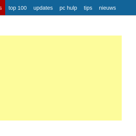
s
top 100
updates
pc hulp
tips
nieuws
rong>
Meer informatie over tekstopmaak
iladressen worden automatisch naar links omgezet.
atisch gesplitst.