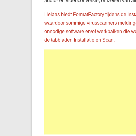
audio- en videoconversie, omzetten van af
Helaas biedt FormatFactory tijdens de inst
waardoor sommige virusscanners meldingen
onnodige software en/of werkbalken die wo
de tabbladen
Installatie
en
Scan
.