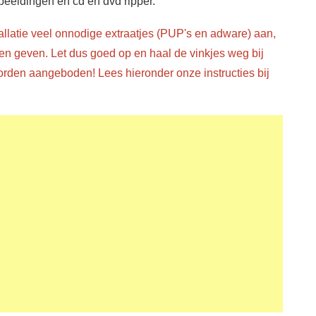
beeldingen en cd en dvd ripper.
allatie veel onnodige extraatjes (PUP's en adware) aan,
 geven. Let dus goed op en haal de vinkjes weg bij
rden aangeboden! Lees hieronder onze instructies bij