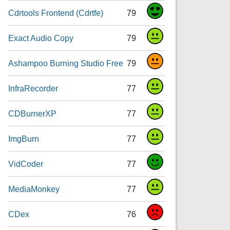
Cdrtools Frontend (Cdrtfe)
79
Exact Audio Copy
79
Ashampoo Burning Studio Free
79
InfraRecorder
77
CDBurnerXP
77
ImgBurn
77
VidCoder
77
MediaMonkey
77
CDex
76