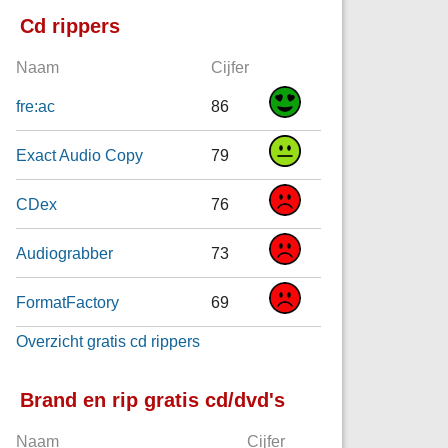
Cd rippers
Naam
Cijfer
fre:ac
86
Exact Audio Copy
79
CDex
76
Audiograbber
73
FormatFactory
69
Overzicht gratis cd rippers
Brand en rip gratis cd/dvd's
Naam
Cijfer