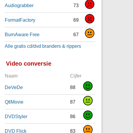
Audiograbber
73
FormatFactory
69
BurnAware Free
67
Alle gratis cd/dvd branders & rippers
Video conversie
Naam
Cijfer
DeVeDe
88
QtlMovie
87
DVDStyler
86
DVD Flick
83