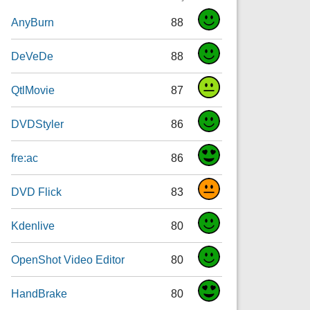
AnyBurn
88
DeVeDe
88
QtlMovie
87
DVDStyler
86
fre:ac
86
DVD Flick
83
Kdenlive
80
OpenShot Video Editor
80
HandBrake
80