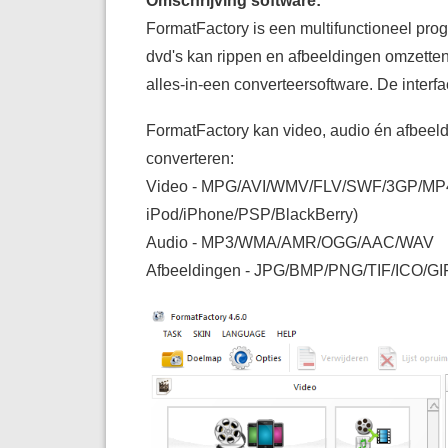
Omschrijving software:
FormatFactory is een multifunctioneel pro
dvd's kan rippen en afbeeldingen omzetten
alles-in-een converteersoftware. De interfa
FormatFactory kan video, audio én afbeel
converteren:
Video - MPG/AVI/WMV/FLV/SWF/3GP/MP4 (
iPod/iPhone/PSP/BlackBerry)
Audio - MP3/WMA/AMR/OGG/AAC/WAV
Afbeeldingen - JPG/BMP/PNG/TIF/ICO/G