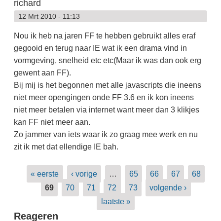
richard
12 Mrt 2010 - 11:13
Nou ik heb na jaren FF te hebben gebruikt alles eraf
gegooid en terug naar IE wat ik een drama vind in
vormgeving, snelheid etc etc(Maar ik was dan ook erg
gewent aan FF).
Bij mij is het begonnen met alle javascripts die ineens
niet meer opengingen onde FF 3.6 en ik kon ineens
niet meer betalen via internet want meer dan 3 klikjes
kan FF niet meer aan.
Zo jammer van iets waar ik zo graag mee werk en nu
zit ik met dat ellendige IE bah.
Pagina's
« eerste
‹ vorige
…
65
66
67
68
69
70
71
72
73
volgende ›
laatste »
Reageren