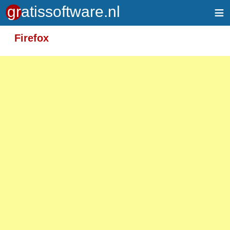
≡
Meer informatie over tekstopmaak
Firefox
Toegelaten HTML-tags: <em> <strong> <br>
<p>
Adressen van webpagina's en e-mailadressen
worden automatisch naar links omgezet.
Regels en paragrafen worden automatisch
gesplitst.