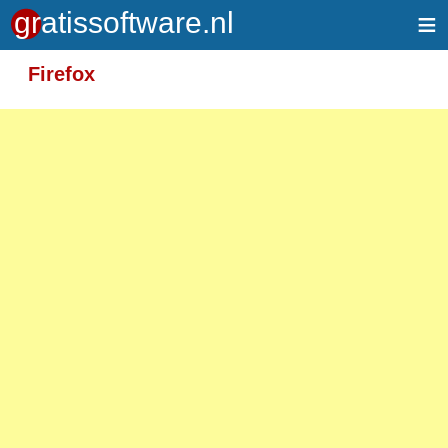
≡
Meer informatie over tekstopmaak
Firefox
Toegelaten HTML-tags: <em> <strong> <br>
<p>
Adressen van webpagina's en e-mailadressen
worden automatisch naar links omgezet.
Regels en paragrafen worden automatisch
gesplitst.