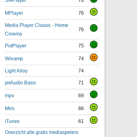
MPlayer
76
Media Player Classic - Home
76
Cinema
PotPlayer
75
Winamp
74
Light Alloy
74
jetAudio Basic
71
mpv
69
Miro
66
iTunes
61
Overzicht alle gratis mediaspelers