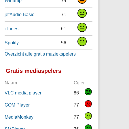
Winamp
74
jetAudio Basic
71
iTunes
61
Spotify
56
Overzicht alle gratis muziekspelers
Gratis mediaspelers
Naam
Cijfer
VLC media player
86
GOM Player
77
MediaMonkey
77
SMPlayer
76