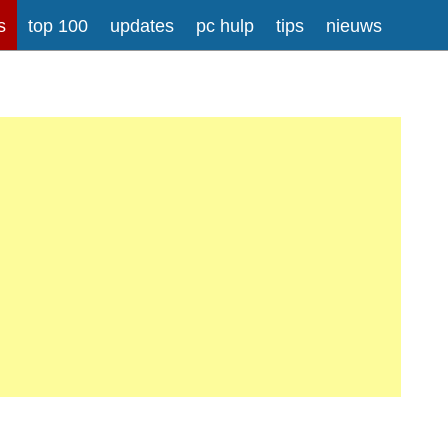
s
top 100
updates
pc hulp
tips
nieuws
rong>
Meer informatie over tekstopmaak
iladressen worden automatisch naar links omgezet.
atisch gesplitst.