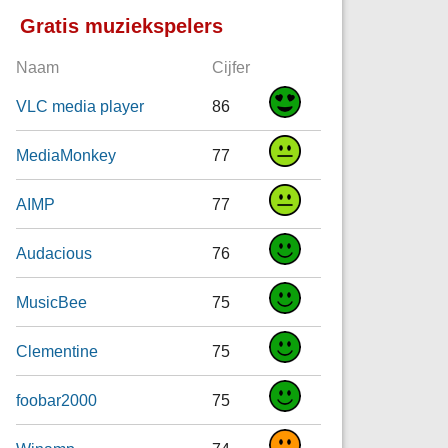
Gratis muziekspelers
Naam
Cijfer
VLC media player
86
MediaMonkey
77
AIMP
77
Audacious
76
MusicBee
75
Clementine
75
foobar2000
75