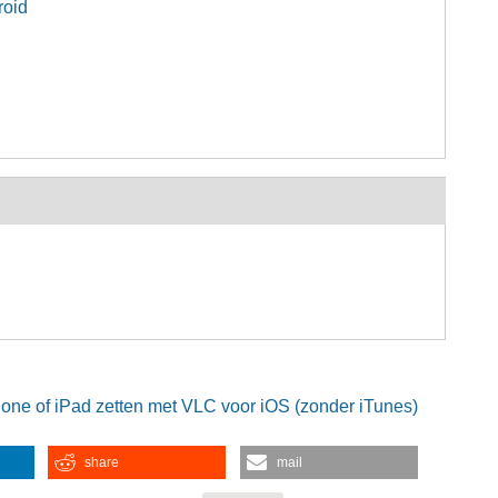
roid
hone of iPad zetten met VLC voor iOS (zonder iTunes)
share
mail