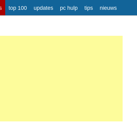
s
top 100
updates
pc hulp
tips
nieuws
rong>
Meer informatie over tekstopmaak
iladressen worden automatisch naar links omgezet.
atisch gesplitst.