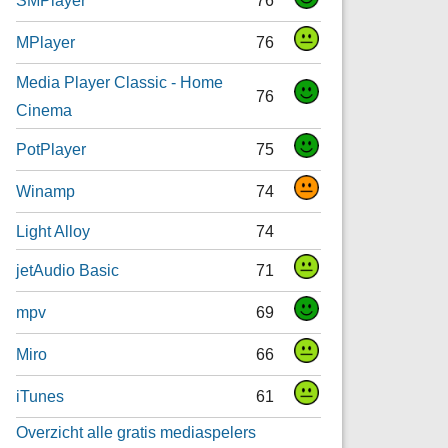
MPlayer
76
Media Player Classic - Home
76
Cinema
PotPlayer
75
Winamp
74
Light Alloy
74
jetAudio Basic
71
mpv
69
Miro
66
iTunes
61
Overzicht alle gratis mediaspelers