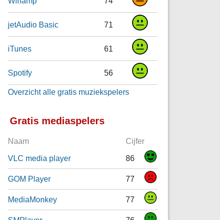
Winamp
74
jetAudio Basic
71
iTunes
61
Spotify
56
Overzicht alle gratis muziekspelers
Gratis mediaspelers
Naam
Cijfer
VLC media player
86
GOM Player
77
MediaMonkey
77
SMPlayer
76