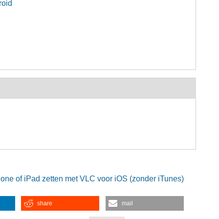
roid
hone of iPad zetten met VLC voor iOS (zonder iTunes)
share
mail