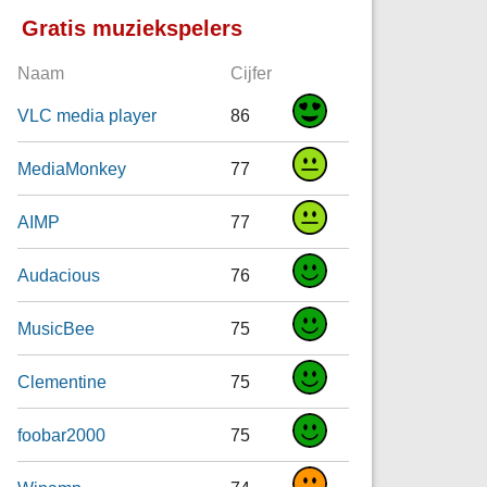
Gratis muziekspelers
Naam
Cijfer
VLC media player
86
MediaMonkey
77
AIMP
77
Audacious
76
MusicBee
75
Clementine
75
foobar2000
75